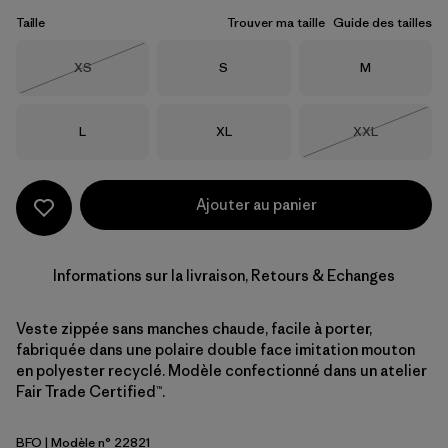
Taille
Trouver ma taille
Guide des tailles
Taille
Taille
Taille
XS
S
M
Épuisé
Taille
Taille
Taille
L
XL
XXL
Épuisé
Ajouter au panier
Informations sur la livraison, Retours & Echanges
Veste zippée sans manches chaude, facile à porter,
fabriquée dans une polaire double face imitation mouton
en polyester recyclé. Modèle confectionné dans un atelier
Fair Trade Certified™.
BFO
| Modèle n° 22821
Black w/Forge Grey