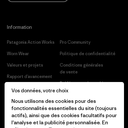
Information
Patagonia Action Works
Pro Community
Worn Wear
Politique de confidentialité
Valeurs et projets
Conditions générales
de vente
Rapport d’avancement
Préférences de cookie
Business Unusual
Vos données, votre choix
Carrières
Objectifs climatiques
Nous utilisons des cookies pour des
Presse et media
fonctionnalités essentielles du site (toujours
1% For The Planet
actifs), ainsi que des cookies facultatifs pour
Industry program
l’analyse et la publicité personnalisée. En
Comment nous finançons