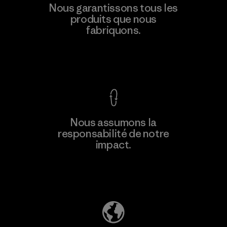
Ceylon Knit Trend (Pvt) Ltd. -
Nous garantissons tous les
Eheliyagoda
produits que nous
fabriquons.
Factory
Voir la Garantie Ironclad
En savoir
Nous assumons la
plus
responsabilité de notre
impact.
Découvrez notre empreinte carbone