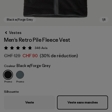
Vestes
Men's Retro Pile Fleece Vest
346
Avis
Évaluation: 4.8 / 5
CHF 129
CHF 90
(30% de réduction)
Black w/Forge Grey
Couleur
Black w/Forge Grey
Promo
Promo
Silhouette
Veste
Veste sans manches