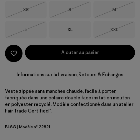
Taille
Taille
Taille
XS
S
M
Épuisé
Épuisé
Épuisé
Taille
Taille
Taille
L
XL
XXL
Épuisé
Épuisé
Ajouter au panier
Informations sur la livraison, Retours & Echanges
Veste zippée sans manches chaude, facile à porter,
fabriquée dans une polaire double face imitation mouton
en polyester recyclé. Modèle confectionné dans un atelier
Fair Trade Certified™.
BLSG
| Modèle n° 22821
Blue Sage