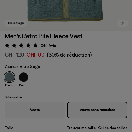
Men's Retro Pile Fleece Vest
346
Avis
Évaluation: 4.8 / 5
CHF 129
CHF 90
(30% de réduction)
Blue Sage
Couleur
Promo
Promo
Blue Sage
Silhouette
Veste
Veste sans manches
Taille
Trouver ma taille
Guide des tailles