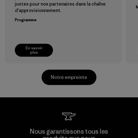
justes pour nos partenaires dans la chaîne
M
d'approvisionnement.
Programme
En savoir
plus
Notre empreinte
Ceylon Knit Trend (Pvt) Ltd. -
Nous garantissons tous les
Eheliyagoda