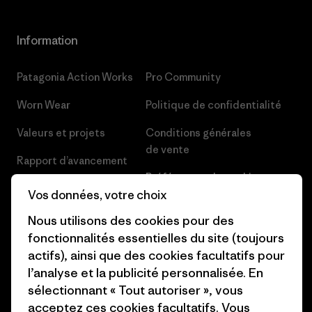
Information
Patagonia Action Works
Pro Community
Worn Wear
Politique de confidentialité
Valeurs et projets
Conditions générales
de vente
Rapport d’avancement
Préférences de cookie
Business Unusual
Vos données, votre choix
Carrières
Objectifs climatiques
Nous utilisons des cookies pour des
Presse et media
fonctionnalités essentielles du site (toujours
1% For The Planet
actifs), ainsi que des cookies facultatifs pour
Industry program
l’analyse et la publicité personnalisée. En
Comment nous finançons
sélectionnant « Tout autoriser », vous
Programme d’affiliation
Cartes cadeaux
acceptez ces cookies facultatifs. Vous