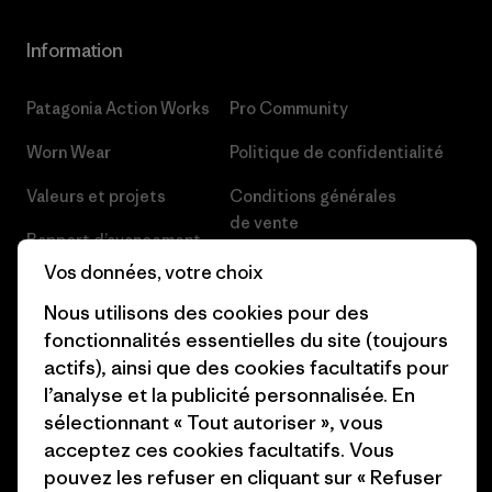
Information
Patagonia Action Works
Pro Community
Worn Wear
Politique de confidentialité
Valeurs et projets
Conditions générales
de vente
Rapport d’avancement
Préférences de cookie
Vos données, votre choix
Business Unusual
Nous utilisons des cookies pour des
Carrières
Objectifs climatiques
fonctionnalités essentielles du site (toujours
Presse et media
actifs), ainsi que des cookies facultatifs pour
1% For The Planet
l’analyse et la publicité personnalisée. En
Industry program
Comment nous finançons
sélectionnant « Tout autoriser », vous
Programme d’affiliation
acceptez ces cookies facultatifs. Vous
Cartes cadeaux
pouvez les refuser en cliquant sur « Refuser
Patagonia Suisse Plan du site