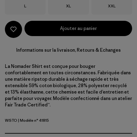
Taille
Taille
Taille
L
XL
XXL
Ajouter au panier
Informations sur la livraison, Retours & Echanges
La Nomader Shirt est conçue pour bouger
confortablement en toutes circonstances. Fabriquée dans
une matière ripstop durable à séchage rapide et très
extensible 59% coton biologique, 28% polyester recyclé
et 13% élasthanne, cette chemise est facile d’entretien et
parfaite pour voyager. Modèle confectionné dans un atelier
Fair Trade Certified™.
WSTO
| Modèle n° 41815
Weathered Stone