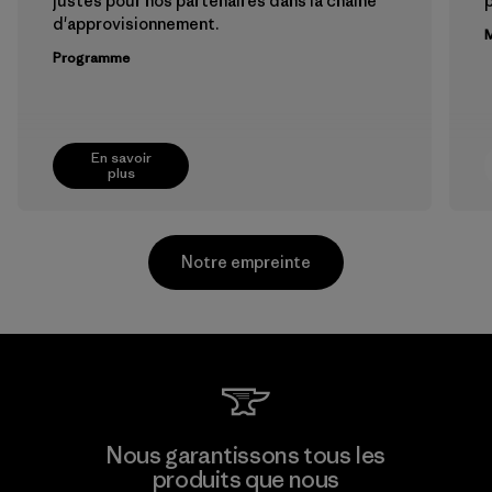
justes pour nos partenaires dans la chaîne
p
d'approvisionnement.
M
Programme
En savoir
plus
Notre empreinte
Hirdaramani Industries (Pvt)
Nous garantissons tous les
Ltd. - Kahathuduwa
produits que nous