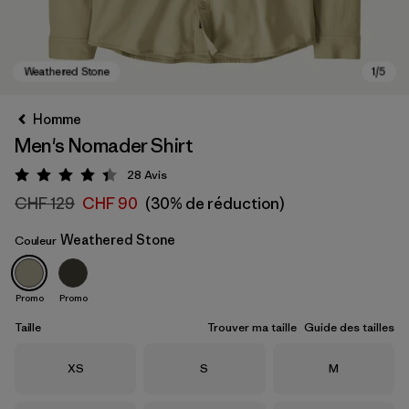
Homme
Men's Nomader Shirt
28
Avis
Évaluation: 4.4 / 5
CHF 129
CHF 90
(30% de réduction)
Weathered Stone
Couleur
Weathered Stone
Promo
Promo
Taille
Trouver ma taille
Guide des tailles
Taille
Taille
Taille
XS
S
M