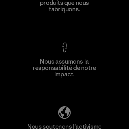
produits que nous
Material-supplier
fabriquons.
F
Voir la Garantie Ironclad
En savoir
Nous assumons la
plus
responsabilité de notre
impact.
Découvrez notre empreinte carbone
Nous soutenons l'activisme