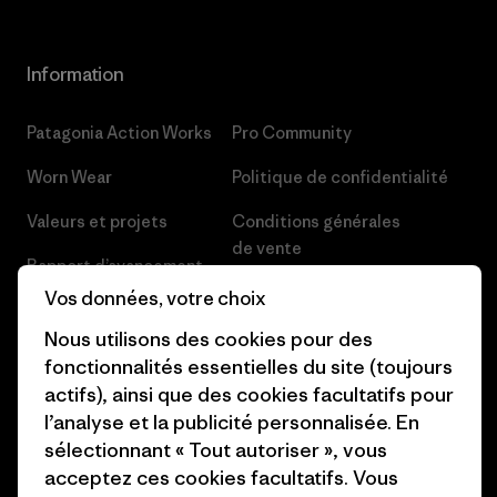
Information
Patagonia Action Works
Pro Community
Worn Wear
Politique de confidentialité
Valeurs et projets
Conditions générales
de vente
Rapport d’avancement
Préférences de cookie
Vos données, votre choix
Business Unusual
Nous utilisons des cookies pour des
Carrières
Objectifs climatiques
fonctionnalités essentielles du site (toujours
Presse et media
actifs), ainsi que des cookies facultatifs pour
1% For The Planet
l’analyse et la publicité personnalisée. En
Industry program
Comment nous finançons
sélectionnant « Tout autoriser », vous
Programme d’affiliation
acceptez ces cookies facultatifs. Vous
Cartes cadeaux