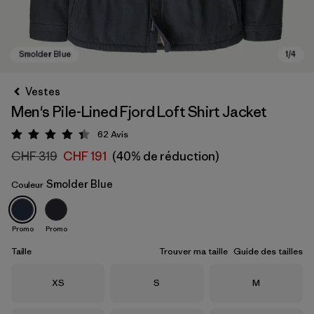
Vestes
Men's Pile-Lined Fjord Loft Shirt Jacket
62
Avis
Évaluation: 4.4 / 5
CHF 319
CHF 191
(40% de réduction)
Smolder Blue
Couleur
Smolder Blue
Promo
Promo
Taille
Trouver ma taille
Guide des tailles
Taille
Taille
Taille
XS
S
M