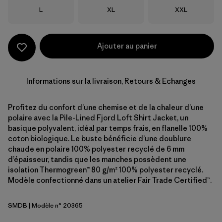
Taille
Taille
Taille
L
XL
XXL
Ajouter au panier
Informations sur la livraison, Retours & Echanges
Profitez du confort d’une chemise et de la chaleur d’une
polaire avec la Pile-Lined Fjord Loft Shirt Jacket, un
basique polyvalent, idéal par temps frais, en flanelle 100%
coton biologique. Le buste bénéficie d’une doublure
chaude en polaire 100% polyester recyclé de 6 mm
d’épaisseur, tandis que les manches possèdent une
isolation Thermogreen™ 80 g/m² 100% polyester recyclé.
Modèle confectionné dans un atelier Fair Trade Certified™.
SMDB
| Modèle n° 20365
Smolder Blue