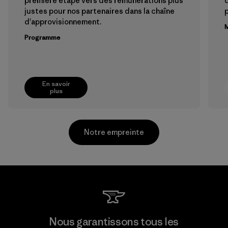
première étape vers des rémunérations plus
justes pour nos partenaires dans la chaîne
p
d'approvisionnement.
M
Programme
En savoir
plus
Notre empreinte
Formosa Taffeta Co., Ltd.
Nous garantissons tous les