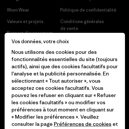
Worn Wear
Politique de confidentialité
Valeurs et projets
Conditions générales
de vente
Rapport d’avancement
Préférences de cookie
Vos données, votre choix
Business Unusual
Nous utilisons des cookies pour des
Carrières
Objectifs climatiques
fonctionnalités essentielles du site (toujours
Presse et media
actifs), ainsi que des cookies facultatifs pour
1% For The Planet
l’analyse et la publicité personnalisée. En
Industry program
Comment nous finançons
sélectionnant « Tout autoriser », vous
Programme d’affiliation
acceptez ces cookies facultatifs. Vous
Cartes cadeaux
pouvez les refuser en cliquant sur « Refuser
Patagonia Suisse Plan du site
les cookies facultatifs » ou modifier vos
Nos magasins
préférences à tout moment en cliquant sur
« Modifier les préférences ». Veuillez
consulter la page
Préférences de cookies
et