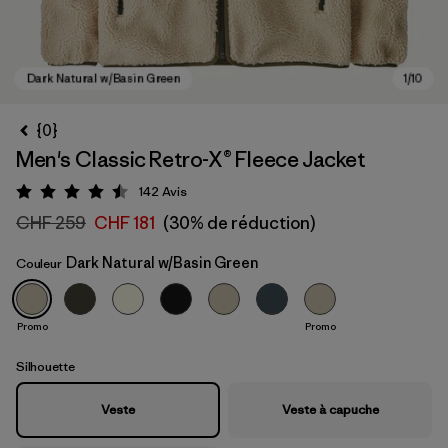
{0}
Men's Classic Retro-X® Fleece Jacket
142
Avis
Évaluation: 4.5 / 5
CHF 259
CHF 181
(30% de réduction)
Dark Natural w/Basin Green
Couleur
Dark Natural w/Basin Green
Promo
Promo
Silhouette
Veste
Veste à capuche