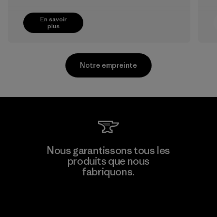
En savoir
plus
Notre empreinte
Youngone Hung Yen CO., LTD
Nous garantissons tous les
(YHL)
produits que nous
M
fabriquons.
Factory
Voir la Garantie Ironclad