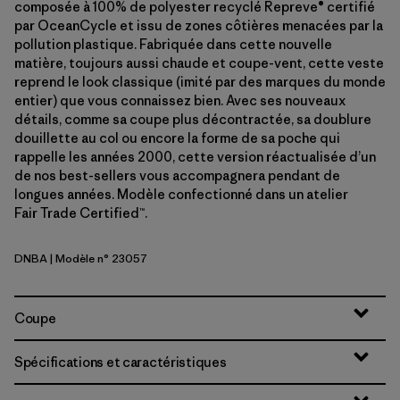
composée à 100% de polyester recyclé Repreve® certifié
par OceanCycle et issu de zones côtières menacées par la
pollution plastique. Fabriquée dans cette nouvelle
matière, toujours aussi chaude et coupe-vent, cette veste
reprend le look classique (imité par des marques du monde
entier) que vous connaissez bien. Avec ses nouveaux
détails, comme sa coupe plus décontractée, sa doublure
douillette au col ou encore la forme de sa poche qui
rappelle les années 2000, cette version réactualisée d’un
de nos best-sellers vous accompagnera pendant de
longues années. Modèle confectionné dans un atelier
Fair Trade Certified™.
DNBA
| Modèle n° 23057
Dark Natural w/Basin Green
Coupe
Spécifications et caractéristiques