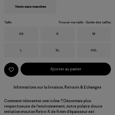
Veste sans manches
Taille
Trouver ma taille
Guide des tailles
Taille
Taille
Taille
XS
S
M
Taille
Taille
Taille
L
XL
XXL
Ajouter au panier
Informations sur la livraison, Retours & Echanges
Comment réinventer une icône ? Désormais plus
respectueuse de l’environnement, notre polaire douce
imitation mouton Retro-X de 6 mm d’épaisseur est