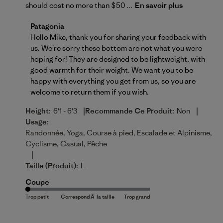
should cost no more than $50 ...
En savoir plus
Commentaires du propriétaire du magasin sur l'exam
Patagonia
Hello Mike, thank you for sharing your feedback with 
us. We're sorry these bottom are not what you were 
hoping for! They are designed to be lightweight, with 
good warmth for their weight. We want you to be 
happy with everything you get from us, so you are 
welcome to 
return
 them if you wish.
|
|
Height:
6'1 - 6'3
Recommande Ce Produit:
Non
Usage:
Randonnée, Yoga, Course à pied, Escalade et Alpinisme,
Cyclisme, Casual, Pêche
|
Taille (produit):
L
Coupe