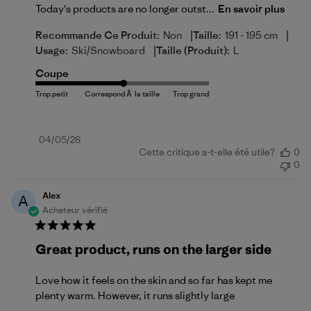
Today's products are no longer outst...
En savoir plus
|
|
Recommande Ce Produit:
Non
Taille:
191 - 195 cm
|
Usage:
Ski/Snowboard
Taille (produit):
L
Coupe
Date
04/05/26
Cette critique a-t-elle été utile?
0
de
0
publication
Alex
A
Acheteur vérifié
Great product, runs on the larger side
Love how it feels on the skin and so far has kept me
plenty warm. However, it runs slightly large