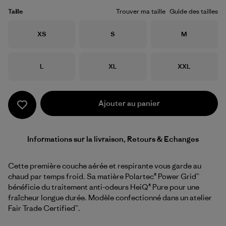
Taille
Trouver ma taille
Guide des tailles
Taille
Taille
Taille
XS
S
M
Taille
Taille
Taille
L
XL
XXL
Ajouter au panier
Informations sur la livraison, Retours & Echanges
Cette première couche aérée et respirante vous garde au
chaud par temps froid. Sa matière Polartec® Power Grid™
bénéficie du traitement anti-odeurs HeiQ® Pure pour une
fraîcheur longue durée. Modèle confectionné dans un atelier
Fair Trade Certified™.