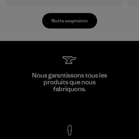
Notre empreinte
Formosa Textil
Nous garantissons tous les
produits que nous
Factory
M
fabriquons.
Voir la Garantie Ironclad