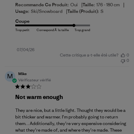
|
|
Recommande Ce Produit:
Oui
Taille:
176 - 180 cm
|
Usage:
Ski/Snowboard
Taille (produit):
S
Coupe
Date
07/04/26
Cette critique a-t-elle été utile?
0
de
0
publication
Mike
M
Vérificateur vérifié
Not warm enough
They are nice, but a little light. Thought they would be a
bit thicker and warmer. I’m probably going to return
them. . Additionally, they’re very expensive considering
what they’re made of, and where they’re made. These