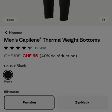
Homme
Men's Capilene® Thermal Weight Bottoms
180
Avis
Évaluation: 4.4 / 5
CHF 109
CHF 65
(40% de réduction)
Black
Couleur
Black
Promo
Silhouette
Pantalon
Zip-Neck