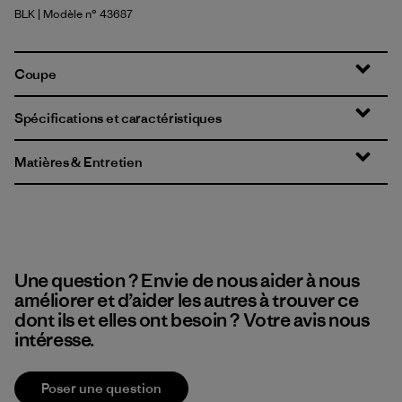
BLK
| Modèle n° 43687
Black
Coupe
Spécifications et caractéristiques
Matières & Entretien
Une question ? Envie de nous aider à nous
améliorer et d’aider les autres à trouver ce
dont ils et elles ont besoin ? Votre avis nous
intéresse.
Poser une question