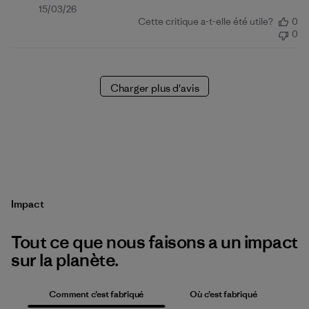
Date
15/03/26
Cette critique a-t-elle été utile?
0
de
0
publication
Charger plus d'avis
Impact
Tout ce que nous faisons a un impact
sur la planète.
Comment c’est fabriqué
Où c’est fabriqué