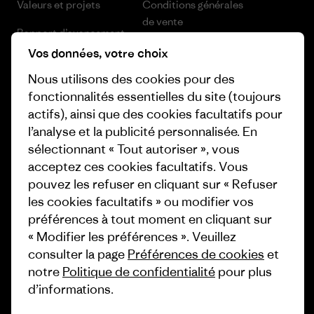
Valeurs et projets
Conditions générales
de vente
Rapport d’avancement
Préférences de cookie
Vos données, votre choix
Business Unusual
Nous utilisons des cookies pour des
Carrières
Objectifs climatiques
fonctionnalités essentielles du site (toujours
Presse et media
actifs), ainsi que des cookies facultatifs pour
1% For The Planet
l’analyse et la publicité personnalisée. En
Industry program
Comment nous finançons
sélectionnant « Tout autoriser », vous
Programme d’affiliation
acceptez ces cookies facultatifs. Vous
Cartes cadeaux
pouvez les refuser en cliquant sur « Refuser
Patagonia Suisse Plan du site
les cookies facultatifs » ou modifier vos
Nos magasins
préférences à tout moment en cliquant sur
« Modifier les préférences ». Veuillez
consulter la page
Préférences de cookies
et
notre
Politique de confidentialité
pour plus
d’informations.
© 2026 Patagonia, Inc. All Rights Reserved.