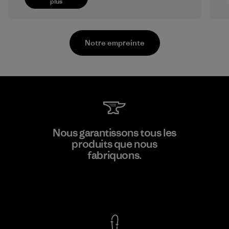
plus
Notre empreinte
Teijin Frontier Co., Ltd.
Nous garantissons tous les
produits que nous
Material-supplier
F
fabriquons.
Voir la Garantie Ironclad