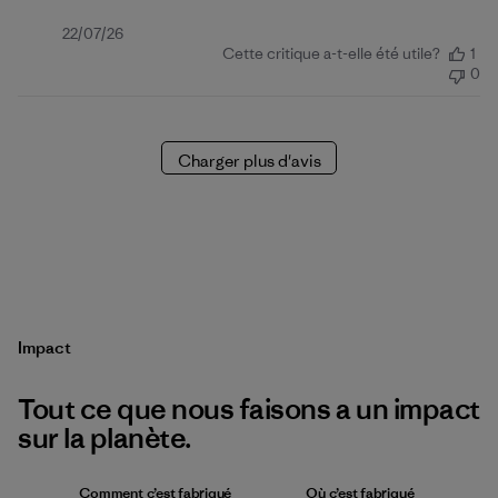
Date
22/07/26
Cette critique a-t-elle été utile?
1
de
0
publication
Charger plus d'avis
Impact
Tout ce que nous faisons a un impact
sur la planète.
Comment c’est fabriqué
Où c’est fabriqué