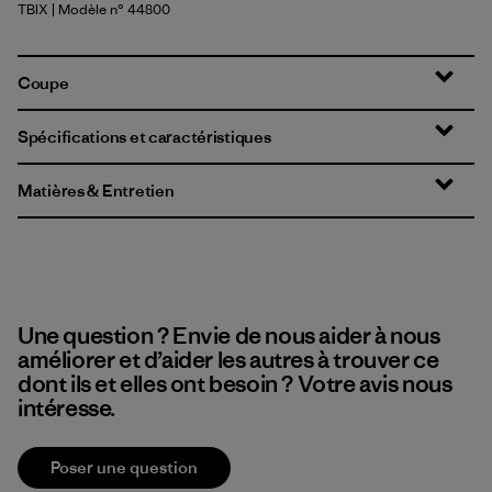
TBIX
| Modèle n° 44800
Thermal Blue - Thin Ice X-Dye
Coupe
Spécifications et caractéristiques
Matières & Entretien
Une question ? Envie de nous aider à nous
améliorer et d’aider les autres à trouver ce
dont ils et elles ont besoin ? Votre avis nous
intéresse.
Poser une question