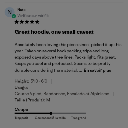
Nate
N
Vérificateur vérifié
Great hoodie, one small caveat
Absolutely been loving this piece since I picked it up this
year. Taken on several backpacking trips and long
exposed days above tree lines. Packs light, fits great,
keeps you cool and protected. Seems to be pretty
durable considering the material. ...
En savoir plus
|
Height:
5'10 - 6'0
Usage:
|
Course à pied, Randonnée, Escalade et Alpinisme
Taille (produit):
M
Coupe