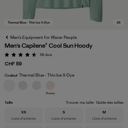
Men’s Equipment for Water People
Men's Capilene® Cool Sun Hoody
119
Avis
Évaluation: 4.6 / 5
CHF 89
Thermal Blue - Thin Ice X-Dye
Couleur
Thermal Blue - Thin Ice X-Dye
Promo
Taille
Trouver ma taille
Guide des tailles
Taille
Taille
Taille
XS
S
M
Liste d'attente
Liste d'attente
Liste d'attente