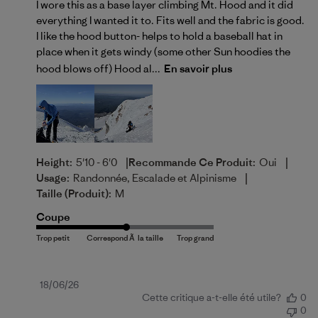
I wore this as a base layer climbing Mt. Hood and it did
everything I wanted it to. Fits well and the fabric is good.
I like the hood button- helps to hold a baseball hat in
place when it gets windy (some other Sun hoodies the
hood blows off) Hood al...
En savoir plus
|
|
Height:
5'10 - 6'0
Recommande Ce Produit:
Oui
|
Usage:
Randonnée, Escalade et Alpinisme
Taille (produit):
M
Coupe
Date
18/06/26
Cette critique a-t-elle été utile?
0
de
0
publication