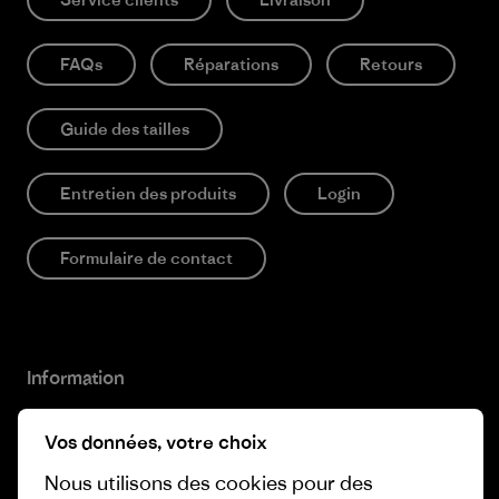
FAQs
Réparations
Retours
Guide des tailles
Entretien des produits
Login
Formulaire de contact
Information
Patagonia Action Works
Pro Community
Vos données, votre choix
Worn Wear
Nous utilisons des cookies pour des
Politique de confidentialité