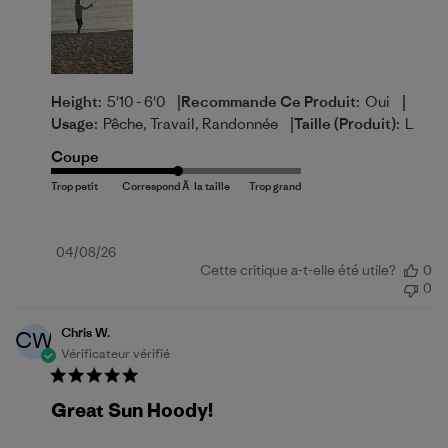
|
|
Height:
5'10 - 6'0
Recommande Ce Produit:
Oui
|
Usage:
Pêche, Travail, Randonnée
Taille (produit):
L
Coupe
Date
04/08/26
Cette critique a-t-elle été utile?
0
de
0
publication
Chris W.
CW
Vérificateur vérifié
Great Sun Hoody!