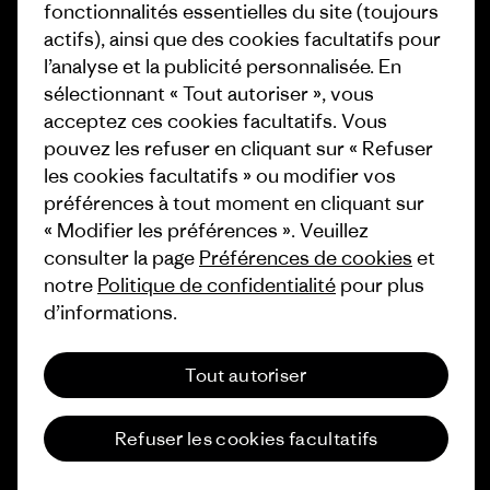
fonctionnalités essentielles du site (toujours
Valeurs et projets
Conditions générales
actifs), ainsi que des cookies facultatifs pour
de vente
l’analyse et la publicité personnalisée. En
Rapport d’avancement
sélectionnant « Tout autoriser », vous
Préférences de cookie
Business Unusual
acceptez ces cookies facultatifs. Vous
Carrières
pouvez les refuser en cliquant sur « Refuser
Objectifs climatiques
les cookies facultatifs » ou modifier vos
Presse et media
1% For The Planet
préférences à tout moment en cliquant sur
Industry program
« Modifier les préférences ». Veuillez
Comment nous finançons
consulter la page
Préférences de cookies
et
Programme d’affiliation
notre
Politique de confidentialité
pour plus
Cartes cadeaux
d’informations.
Patagonia Suisse Plan du site
Nos magasins
Tout autoriser
Refuser les cookies facultatifs
© 2026 Patagonia, Inc. All Rights Reserved.