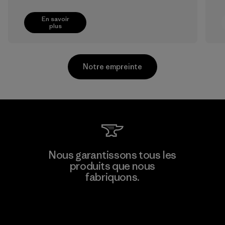
En savoir
plus
Notre empreinte
Greentech Headgear Company
Nous garantissons tous les
Limited - Chau Duc
produits que nous
fabriquons.
Factory
Voir la Garantie Ironclad