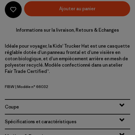
Ajouter au panier
Informations sur la livraison, Retours & Echanges
Idéale pour voyager, la Kids' Trucker Hat est une casquette
réglable dotée d’un panneau frontal et d’une visière en
coton biologique, et d’un empiècement arrière en mesh de
polyester recyclé. Modèle confectionné dans un atelier
Fair Trade Certified™.
FIBW
| Modèle n° 66032
Fitz Roy Bear: Birch White
Coupe
Spécifications et caractéristiques