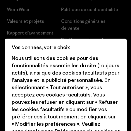
Worn Wear
Politique de confidentialité
Valeurs et projets
Conditions générales
de vente
Rapport d’avancement
Préférences de cookie
Business Unusual
Vos données, votre choix
Carrières
Objectifs climatiques
Nous utilisons des cookies pour des
Presse et media
fonctionnalités essentielles du site (toujours
1% For The Planet
actifs), ainsi que des cookies facultatifs pour
Industry program
l’analyse et la publicité personnalisée. En
Comment nous finançons
sélectionnant « Tout autoriser », vous
Programme d’affiliation
Cartes cadeaux
acceptez ces cookies facultatifs. Vous
Patagonia Suisse Plan du site
pouvez les refuser en cliquant sur « Refuser
Nos magasins
les cookies facultatifs » ou modifier vos
préférences à tout moment en cliquant sur
« Modifier les préférences ». Veuillez