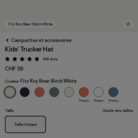
Casquettes et accessoires
Kids' Trucker Hat
148
Avis
Évaluation: 4.7 / 5
CHF 39
Fitz Roy Bear: Birch White
Couleur
Fitz Roy Bear: Birch White
Promo
Promo
Promo
Taille
Guide des tailles
Taille
Taille Unique