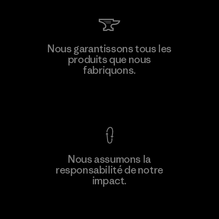
Toray International, Inc.
Nous garantissons tous les
produits que nous
Material-supplier
M
fabriquons.
Voir la Garantie Ironclad
En savoir
Nous assumons la
plus
responsabilité de notre
impact.
Découvrez notre empreinte carbone