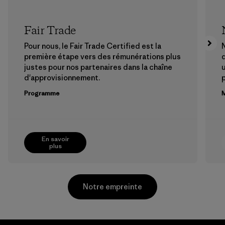
Fair Trade
Pour nous, le Fair Trade Certified est la
N
première étape vers des rémunérations plus
justes pour nos partenaires dans la chaîne
u
d'approvisionnement.
Programme
M
En savoir
plus
Notre empreinte