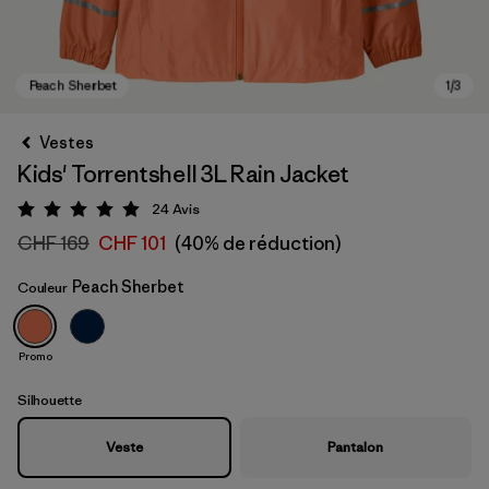
Vestes
Kids' Torrentshell 3L Rain Jacket
24
Avis
Évaluation: 4.9 / 5
CHF 169
CHF 101
(40% de réduction)
Peach Sherbet
Couleur
Peach Sherbet
Promo
Silhouette
Veste
Pantalon