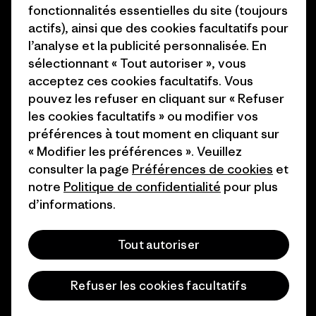
Presse et media
fonctionnalités essentielles du site (toujours
1% For The Planet
actifs), ainsi que des cookies facultatifs pour
Industry program
l’analyse et la publicité personnalisée. En
Comment nous finançons
sélectionnant « Tout autoriser », vous
Programme d’affiliation
Cartes cadeaux
acceptez ces cookies facultatifs. Vous
Patagonia Suisse Plan du site
pouvez les refuser en cliquant sur « Refuser
Nos magasins
les cookies facultatifs » ou modifier vos
préférences à tout moment en cliquant sur
« Modifier les préférences ». Veuillez
consulter la page
Préférences de cookies
et
notre
Politique de confidentialité
pour plus
© 2026 Patagonia, Inc. All Rights Reserved.
d’informations.
Tout autoriser
français
Refuser les cookies facultatifs