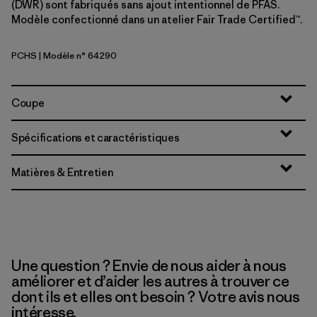
(DWR) sont fabriqués sans ajout intentionnel de PFAS.
Modèle confectionné dans un atelier Fair Trade Certified™.
PCHS
| Modèle n° 64290
Peach Sherbet
Coupe
Spécifications et caractéristiques
Matières & Entretien
Une question ? Envie de nous aider à nous
améliorer et d’aider les autres à trouver ce
dont ils et elles ont besoin ? Votre avis nous
intéresse.