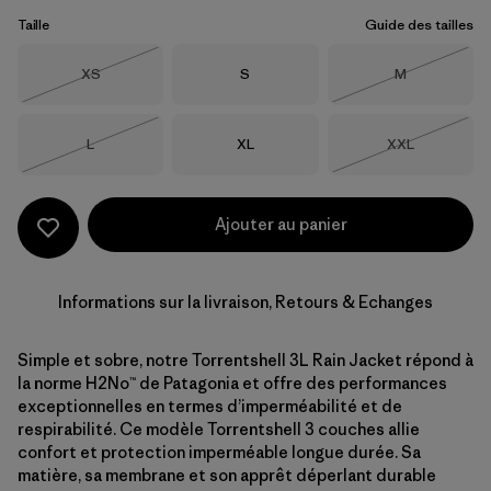
Taille
Guide des tailles
Taille
Taille
Taille
XS
S
M
Épuisé
Épuisé
Taille
Taille
Taille
L
XL
XXL
Épuisé
Épuisé
Ajouter au panier
Informations sur la livraison, Retours & Echanges
Simple et sobre, notre Torrentshell 3L Rain Jacket répond à
la norme H2No™ de Patagonia et offre des performances
exceptionnelles en termes d’imperméabilité et de
respirabilité. Ce modèle Torrentshell 3 couches allie
confort et protection imperméable longue durée. Sa
matière, sa membrane et son apprêt déperlant durable