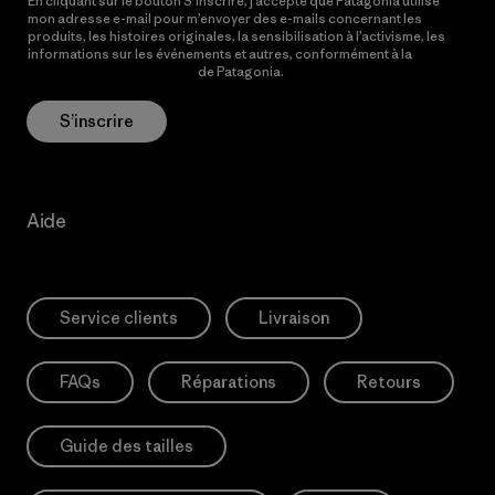
En cliquant sur le bouton S’inscrire, j’accepte que Patagonia utilise
mon adresse e-mail pour m’envoyer des e-mails concernant les
produits, les histoires originales, la sensibilisation à l’activisme, les
informations sur les événements et autres, conformément à la
Politique de confidentialité
de Patagonia.
S’inscrire
Aide
Service clients
Livraison
FAQs
Réparations
Retours
Guide des tailles