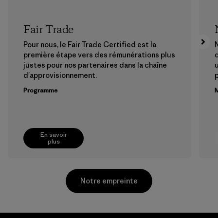
Fair Trade
Pour nous, le Fair Trade Certified est la
N
première étape vers des rémunérations plus
justes pour nos partenaires dans la chaîne
u
d'approvisionnement.
Programme
M
En savoir
plus
Notre empreinte