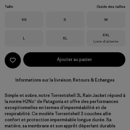
Taille
Guide des tailles
Taille
Taille
Taille
XS
S
M
Taille
XXL
Taille
Taille
L
XL
Liste d'attente
Ajouter au panier
Informations sur la livraison, Retours & Echanges
Simple et sobre, notre Torrentshell 3L Rain Jacket répond à
la norme H2No™ de Patagonia et offre des performances
exceptionnelles en termes d’imperméabilité et de
respirabilité. Ce modèle Torrentshell 3 couches allie
confort et protection imperméable longue durée. Sa
matière, sa membrane et son apprêt déperlant durable