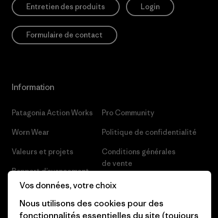
Entretien des produits
Login
Formulaire de contact
Information
Patagonia Action Works
Pro Community
Worn Wear
Politique de confidentialité
Valeurs et projets
Conditions générales
de vente
Rapport d’avancement
Préférences de cookie
Vos données, votre choix
Business Unusual
Nous utilisons des cookies pour des
Carrières
Objectifs climatiques
fonctionnalités essentielles du site (toujours