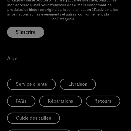
En cliquant sur le bouton S’inscrire, j’accepte que Patagonia utilise
mon adresse e-mail pour m’envoyer des e-mails concernant les
produits, les histoires originales, la sensibilisation à l’activisme, les
informations sur les événements et autres, conformément à la
Politique de confidentialité
de Patagonia.
S’inscrire
Aide
Service clients
Livraison
FAQs
Réparations
Retours
Guide des tailles