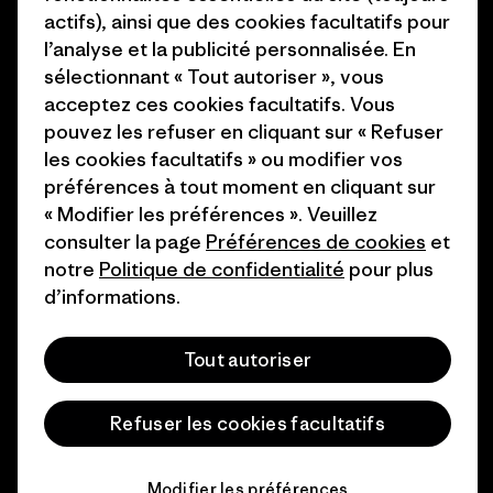
Presse et media
actifs), ainsi que des cookies facultatifs pour
1% For The Planet
l’analyse et la publicité personnalisée. En
Industry program
Comment nous finançons
sélectionnant « Tout autoriser », vous
Programme d’affiliation
acceptez ces cookies facultatifs. Vous
Cartes cadeaux
pouvez les refuser en cliquant sur « Refuser
Patagonia Suisse Plan du site
les cookies facultatifs » ou modifier vos
Nos magasins
préférences à tout moment en cliquant sur
« Modifier les préférences ». Veuillez
consulter la page
Préférences de cookies
et
notre
Politique de confidentialité
pour plus
d’informations.
© 2026 Patagonia, Inc. All Rights Reserved.
Tout autoriser
français
Refuser les cookies facultatifs
Modifier les préférences