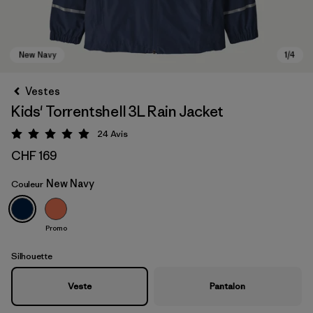
Vestes
Kids' Torrentshell 3L Rain Jacket
24
Avis
Évaluation: 4.9 / 5
CHF 169
New Navy
Couleur
New Navy
Promo
Silhouette
Veste
Pantalon