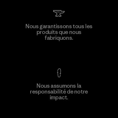
Toray International, Inc.
Nous garantissons tous les
produits que nous
Material-supplier
M
fabriquons.
Voir la Garantie Ironclad
En savoir
Nous assumons la
plus
responsabilité de notre
impact.
Découvrez notre empreinte carbone