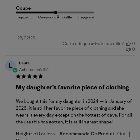
Coupe
Date
23/02/26
Cette critique a-t-elle été utile?
0
de
0
publication
Laura
L
Acheteur vérifié
My daughter’s favorite piece of clothing
We bought this for my daughter in 2024 — in January of
2026, it is still her favorite piece of clothing and she
wears it every day except on the hottest of days. For all
the use this has gotten, it is still in great shape!
|
|
Height:
5'0 or less
Recommande Ce Produit:
Oui