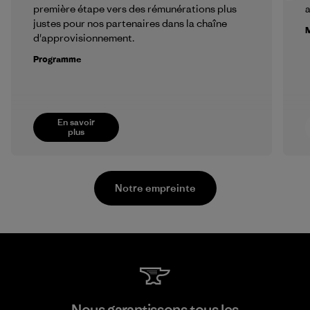
première étape vers des rémunérations plus
a
justes pour nos partenaires dans la chaîne
M
d'approvisionnement.
Programme
En savoir
plus
Notre empreinte
Kingwhale Industries Corp.
Nous garantissons tous les