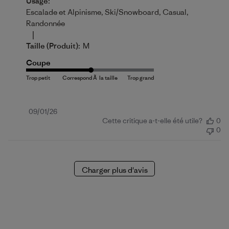
Usage:
Escalade et Alpinisme, Ski/Snowboard, Casual,
Randonnée
|
Taille (produit):
M
Coupe
Date
09/01/26
Cette critique a-t-elle été utile?
0
de
0
publication
Charger plus d'avis