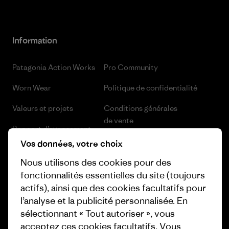
Information
Patagonia Action Works
Pro Community
Worn Wear
Politique de confidentialité
Valeurs et projets
Conditions générales
de vente
Rapport d’avancement
Préférences de cookie
Vos données, votre choix
Business Unusual
Nous utilisons des cookies pour des
Carrières
Objectifs climatiques
fonctionnalités essentielles du site (toujours
Presse et media
actifs), ainsi que des cookies facultatifs pour
1% For The Planet
l’analyse et la publicité personnalisée. En
Industry program
Comment nous finançons
sélectionnant « Tout autoriser », vous
Programme d’affiliation
acceptez ces cookies facultatifs. Vous