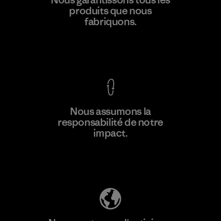
produits que nous
Material-supplier
F
fabriquons.
Voir la Garantie Ironclad
En savoir
Nous assumons la
plus
responsabilité de notre
impact.
Découvrez notre empreinte carbone