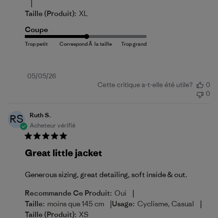
|
Taille (produit):
XL
Coupe
Date
05/05/26
Cette critique a-t-elle été utile?
0
de
0
publication
Ruth S.
RS
Acheteur vérifié
Great little jacket
Generous sizing, great detailing, soft inside & out.
|
Recommande Ce Produit:
Oui
|
|
Taille:
moins que 145 cm
Usage:
Cyclisme, Casual
Taille (produit):
XS