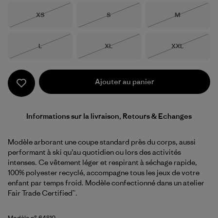
Taille
Taille
Taille
XS
S
M
Épuisé
Épuisé
Épuisé
Taille
Taille
Taille
L
XL
XXL
Épuisé
Épuisé
Épuisé
Ajouter au panier
Informations sur la livraison, Retours & Echanges
Modèle arborant une coupe standard près du corps, aussi
performant à ski qu’au quotidien ou lors des activités
intenses. Ce vêtement léger et respirant à séchage rapide,
100% polyester recyclé, accompagne tous les jeux de votre
enfant par temps froid. Modèle confectionné dans un atelier
Fair Trade Certified™.
Modèle n° 64810