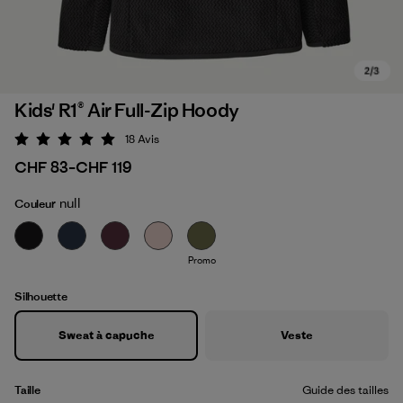
Kids' R1® Air Full-Zip Hoody
18
Avis
Évaluation: 5 / 5
CHF 83
–
CHF 119
null
Couleur
Promo
Silhouette
Sweat à capuche
Veste
Taille
Guide des tailles