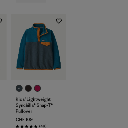
-
Kids' Lightweight
Synchilla® Snap-T®
Pullover
CHF 109
Avis
(48
)