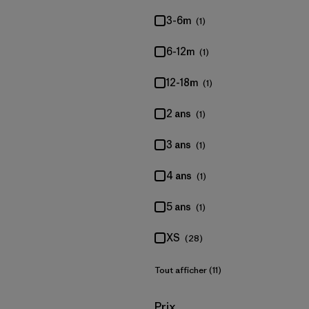
3-6m
(1)
6-12m
(1)
12-18m
(1)
2 ans
(1)
3 ans
(1)
4 ans
(1)
5 ans
(1)
XS
(28)
Tout afficher (11)
Filtrer par
Prix