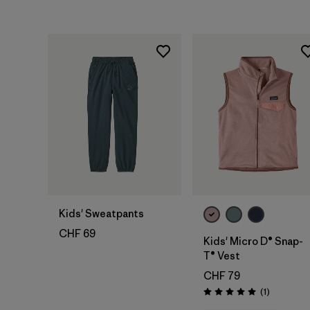
Kids' Sweatpants
CHF 69
Kids' Micro D® Snap-
T® Vest
CHF 79
Avis
(1
)
Évaluation: 5.0 / 5