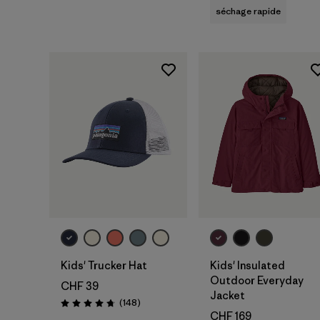
séchage rapide
Ajouter au
panier
Kids' Trucker Hat
Kids' Insulated
Outdoor Everyday
CHF 39
Jacket
Avis
(148
)
Évaluation: 4.7 / 5
CHF 169