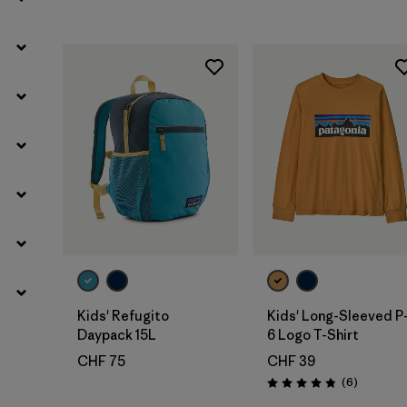
Ajouter au
panier
Kids' Refugito
Kids' Long-Sleeved P
Daypack 15L
6 Logo T-Shirt
CHF 75
CHF 39
Avis
(6
)
Évaluation: 4.8 / 5