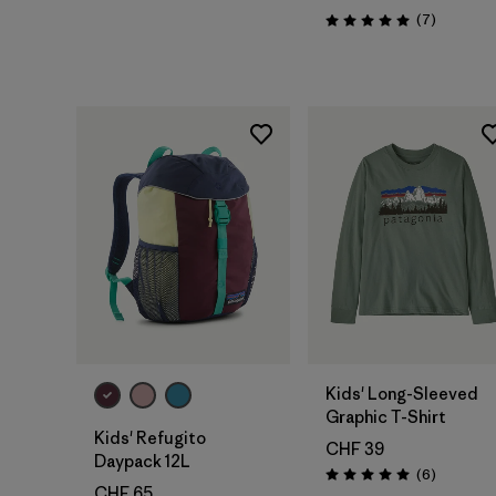
Avis
(7
)
Évaluation: 5.0 / 5
Ajouter au
panier
Kids' Long-Sleeved
Graphic T-Shirt
Kids' Refugito
CHF 39
Daypack 12L
Avis
(6
)
Évaluation: 5.0 / 5
CHF 65