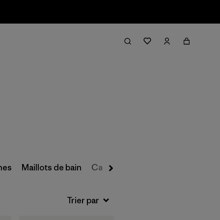
Filter & Sort
hes
Maillots de bain
Casquettes, bonnets et accesso