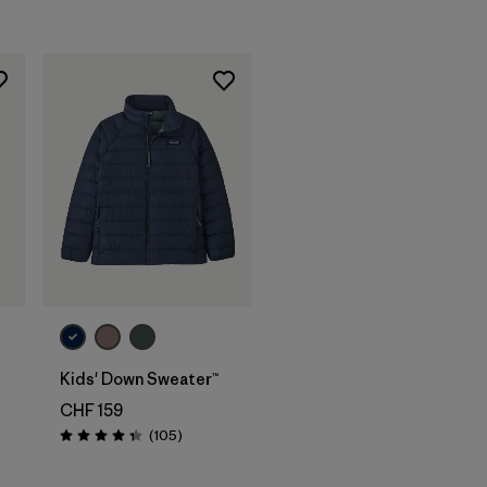
Évaluation: 4.8 / 5
Kids' Down Sweater™
CHF 159
Avis
(105
)
Évaluation: 4.3 / 5