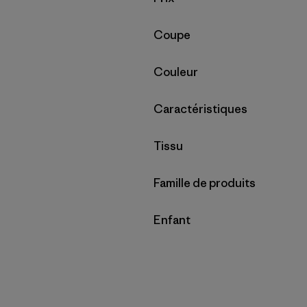
Filtrer par
Coupe
Filtrer par
Couleur
Filtrer par
Caractéristiques
Filtrer par
Tissu
Filtrer par
Famille de produits
Filtrer par
Enfant