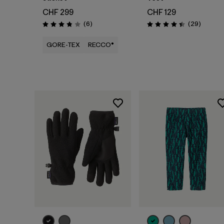
CHF 299
CHF 129
Avis
Avis
(6
)
(29
)
Évaluation: 3.8 / 5
Évaluation: 4.4 / 5
GORE-TEX
RECCO®