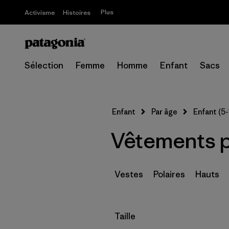
Plus
Activisme
Histoires
Sélection
Femme
Homme
Enfant
Sacs
Enfant
Par âge
Enfant (5-
Vêtements p
Vestes
Polaires
Hauts
Filtrer par
Taille