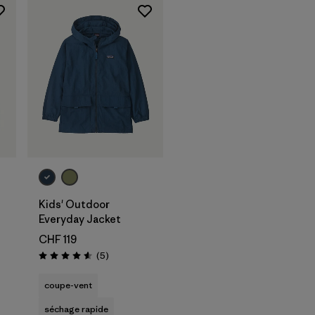
Kids' Outdoor
Everyday Jacket
CHF 119
Avis
(5
)
Évaluation: 4.6 / 5
coupe-vent
séchage rapide