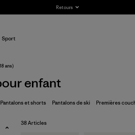
Retours
Filtrer par
Taille
Sport
3-6m
(1)
6-12m
(1)
18 ans)
12-18m
(1)
our enfant
2 ans
(1)
3 ans
(1)
Pantalons et shorts
Pantalons de ski
Premières couc
4 ans
(1)
38 Articles
5 ans
(1)