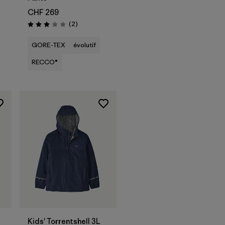
CHF 269
Avis
(2
)
Évaluation: 3.0 / 5
GORE-TEX
évolutif
RECCO®
Kids' Torrentshell 3L