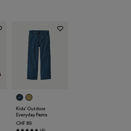
Kids' Outdoor
Everyday Pants
CHF 89
Avis
(4
)