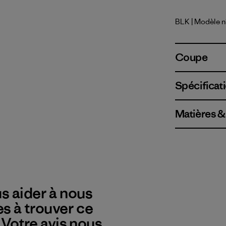
BLK
| Modèle 
Black
Coupe
Spécificati
Matières &
s aider à nous
es à trouver ce
? Votre avis nous