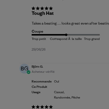
Tough Hat
Takes a beating … looks great even after beating 
Coupe
Date
29/06/26
de
publication
Björn G.
BG
Acheteur vérifié
Recommande
Oui
Ce Produit
Usage
Casual,
Randonnée, Pêche