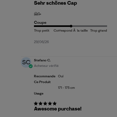
Sehr schönes Cap
🤗🥳
Coupe
Date
29/06/26
de
publication
Stefano C.
SC
Acheteur vérifié
Recommande
Oui
Ce Produit
171 - 175 cm
Usage
Awesome purchase!