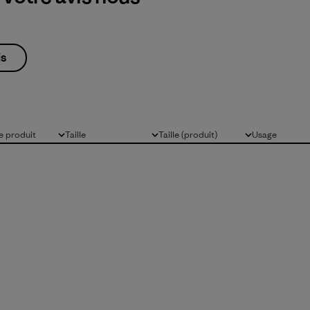
is
 produit
Taille
Taille (produit)
Usage
Tous
Tous
Tous