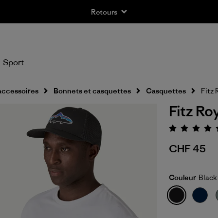
Retours
Sport
accessoires
Bonnets et casquettes
Casquettes
Fitz 
Fitz Ro
Évaluat
CHF 45
Couleur
Black