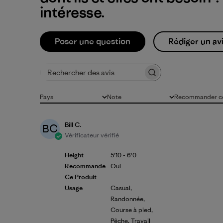
intéresse.
Poser une question
Rédiger un av
Rechercher des avis
Pays
Note
Recommander ce
Tous
Toutes les évaluations
Tous
Bill C.
BC
Vérificateur vérifié
Height
5'10 - 6'0
Recommande
Oui
Ce Produit
Usage
Casual,
Randonnée,
Course à pied,
Pêche, Travail