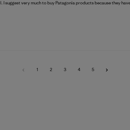
well. I suggest very much to buy Patagonia products because they ha
1
2
3
4
5