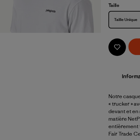
Taille
Taille
Taille Unique
Informa
Notre casque
« trucker » a
devant et en 
matière NetPl
entièrement 
Fair Trade Ce