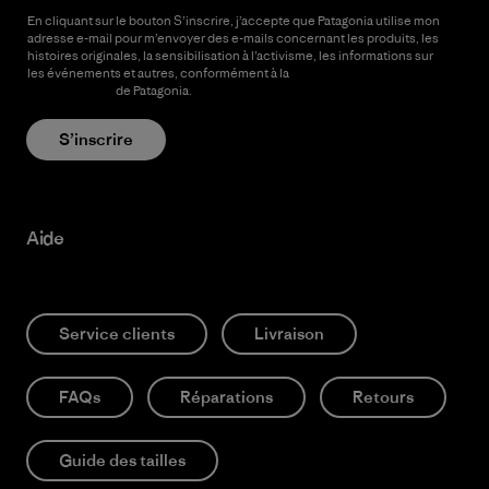
En cliquant sur le bouton S’inscrire, j’accepte que Patagonia utilise mon
adresse e-mail pour m’envoyer des e-mails concernant les produits, les
histoires originales, la sensibilisation à l’activisme, les informations sur
les événements et autres, conformément à la
Politique de
confidentialité
de Patagonia.
S’inscrire
Aide
Service clients
Livraison
FAQs
Réparations
Retours
Guide des tailles