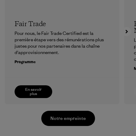
Fair Trade
Pour nous, le Fair Trade Certified est la
première étape vers des rémunérations plus
L
justes pour nos partenaires dans la chaîne
p
d'approvisionnement.
c
Programme
M
En savoir
plus
Notre empreinte