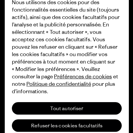
Objectifs climatiques
Nous utilisons des cookies pour des
Presse et media
fonctionnalités essentielles du site (toujours
1% For The Planet
actifs), ainsi que des cookies facultatifs pour
Industry program
l’analyse et la publicité personnalisée. En
Comment nous finançons
sélectionnant « Tout autoriser », vous
Programme d’affiliation
Cartes cadeaux
acceptez ces cookies facultatifs. Vous
Patagonia Suisse Plan du site
pouvez les refuser en cliquant sur « Refuser
Nos magasins
les cookies facultatifs » ou modifier vos
préférences à tout moment en cliquant sur
« Modifier les préférences ». Veuillez
consulter la page
Préférences de cookies
et
notre
Politique de confidentialité
pour plus
© 2026 Patagonia, Inc. All Rights Reserved.
d’informations.
Tout autoriser
français
Refuser les cookies facultatifs