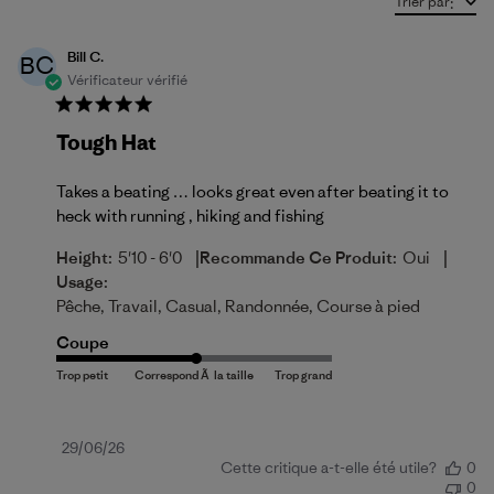
Trier par
:
Bill C.
BC
Vérificateur vérifié
Tough Hat
Takes a beating … looks great even after beating it to
heck with running , hiking and fishing
|
|
Height:
5'10 - 6'0
Recommande Ce Produit:
Oui
Usage:
Pêche, Travail, Casual, Randonnée, Course à pied
Coupe
Date
29/06/26
Cette critique a-t-elle été utile?
0
de
0