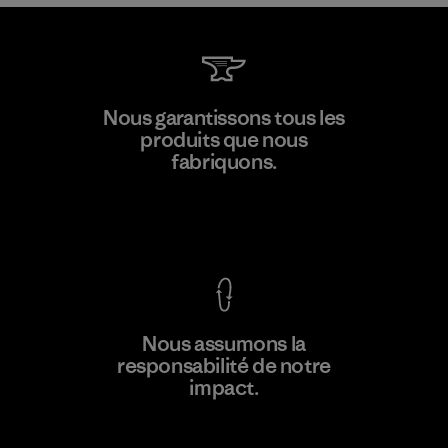
Greentech Headgear Company
Nous garantissons tous les
Limited - Chau Duc
produits que nous
fabriquons.
Factory
Voir la Garantie Ironclad
En savoir
Nous assumons la
plus
responsabilité de notre
impact.
Découvrez notre empreinte carbone