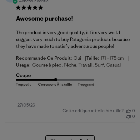
Acheteur vérifié
Awesome purchase!
The product is very good quality, it fits very well. I
suggest very much to buy Patagonia products because
they have made to satisfy adventurous people!
|
|
Recommande Ce Produit:
Oui
Taille:
171 - 175 cm
Usage:
Course à pied, Pêche, Travail, Surf, Casual
Coupe
Date
27/05/26
Cette critique a-t-elle été utile?
0
de
0
publication