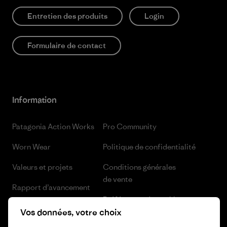
Entretien des produits
Login
Formulaire de contact
Information
Patagonia Action Works
Pro Community
Worn Wear
Politique de confidentialité
Valeurs et projets
Conditions générales
de vente
Rapport d’avancement
Préférences de cookie
Business Unusual
Vos données, votre choix
Carrières