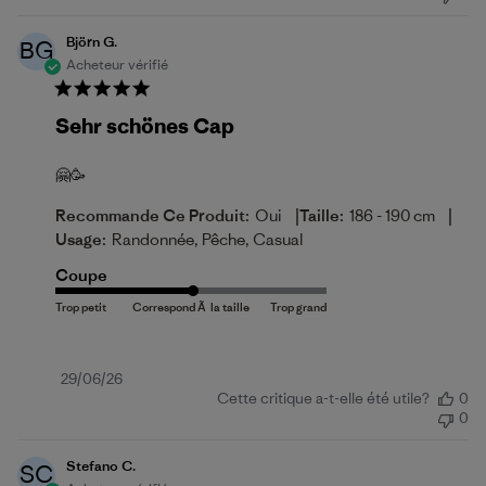
publication
Björn G.
BG
Acheteur vérifié
Sehr schönes Cap
🤗🥳
|
|
Recommande Ce Produit:
Oui
Taille:
186 - 190 cm
Usage:
Randonnée, Pêche, Casual
Coupe
Date
29/06/26
Cette critique a-t-elle été utile?
0
de
0
publication
Stefano C.
SC