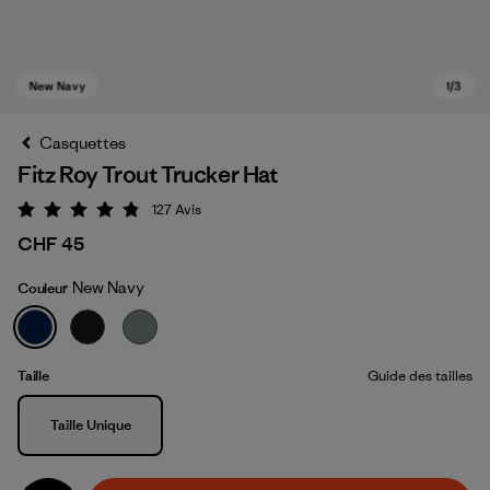
Casquettes
Fitz Roy Trout Trucker Hat
127
Avis
Évaluation: 4.8 / 5
CHF 45
New Navy
Couleur
New Navy
Taille
Guide des tailles
Taille
Taille Unique