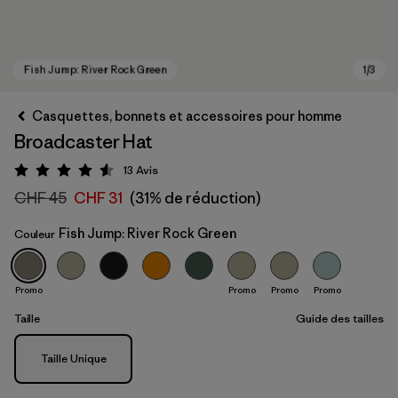
Casquettes, bonnets et accessoires pour homme
Broadcaster Hat
13
Avis
Évaluation: 4.5 / 5
CHF 45
CHF 31
(31% de réduction)
Fish Jump: River Rock Green
Couleur
Fish Jump: River Rock Green
Promo
Promo
Promo
Promo
Taille
Guide des tailles
Taille
Taille Unique