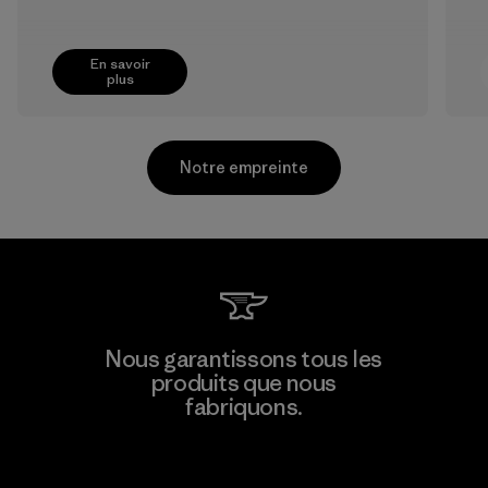
En savoir
plus
Notre empreinte
Formosa Taffeta Co., Ltd.
Nous garantissons tous les
produits que nous
Material-supplier
fabriquons.
F
Voir la Garantie Ironclad