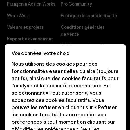
Patagonia Action Works
Pro Community
Worn Wear
Politique de confidentialité
Valeurs et projets
Conditions générales
de vente
Rapport d’avancement
Préférences de cookie
Business Unusual
Vos données, votre choix
Carrières
Objectifs climatiques
Nous utilisons des cookies pour des
Presse et media
fonctionnalités essentielles du site (toujours
1% For The Planet
actifs), ainsi que des cookies facultatifs pour
Industry program
l’analyse et la publicité personnalisée. En
Comment nous finançons
sélectionnant « Tout autoriser », vous
Programme d’affiliation
Cartes cadeaux
acceptez ces cookies facultatifs. Vous
Patagonia Suisse Plan du site
pouvez les refuser en cliquant sur « Refuser
Nos magasins
les cookies facultatifs » ou modifier vos
préférences à tout moment en cliquant sur
« Modifier les préférences ». Veuillez