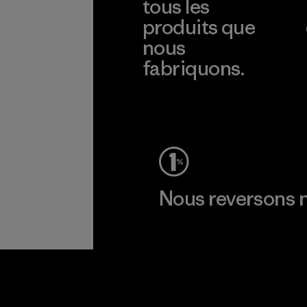
tous les
produits que
nous
fabriquons.
Voir la Garantie Ironclad
Nous reversons n
Lire notre engagement