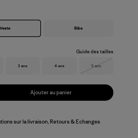
Veste
Bibs
Guide des tailles
Taille
Taille
Taille
3 ans
4 ans
5 ans
Épuisé
Ajouter au panier
tions sur la livraison, Retours & Echanges