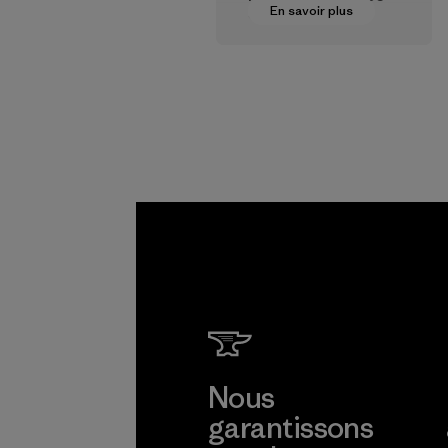
En savoir plus
vers des
rémunérations plus
justes pour nos
partenaires dans la
chaîne
d'approvisionneme
nt.
Programme
Nous
garantissons