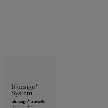
bluesign®
System
bluesign® travaille
dans la chaîne