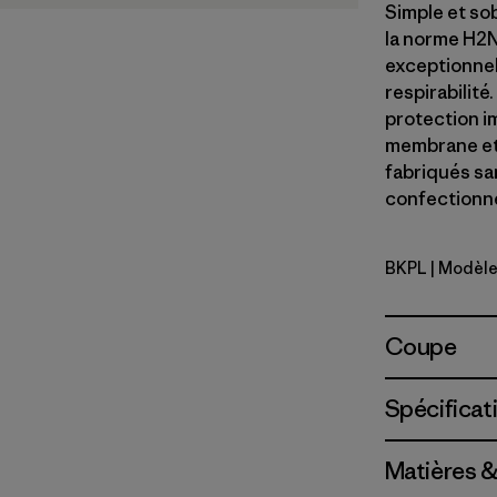
Simple et so
la norme H2N
exceptionnel
respirabilité
protection i
membrane et 
fabriqués sa
confectionné 
BKPL
| Modèle
Brisk Purp
Coupe
Spécificat
Matières &