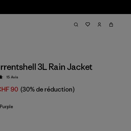
rrentshell 3L Rain Jacket
15
Avis
ion: 4.7 / 5
HF 90
(30% de réduction)
 Purple