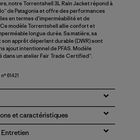
bre, notre Torrentshell 3L Rain Jacket répond à
o™ de Patagonia et offre des performances
les en termes d’imperméabilité et de
. Ce modèle Torrentshell allie confort et
mperméable longue durée. Sa matière, sa
son apprêt déperlant durable (DWR) sont
ns ajout intentionnel de PFAS. Modèle
dans un atelier Fair Trade Certified™.
 n° 61421
le
ions et caractéristiques
 Entretien