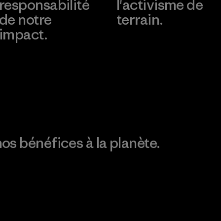
responsabilité
l'activisme de
de notre
terrain.
impact.
Consulter Patagonia
Action Works
Découvrez notre
empreinte carbone
os bénéfices à la planète.