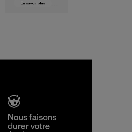
En savoir plus
d’approvisionneme
nt textile pour
certifier que les
produits
chimiques, les
procédés, les
matières et les
produits sont sûrs
pour
l'environnement,
les ouvriers et les
consommateurs.
Programme
Nous faisons
durer votre