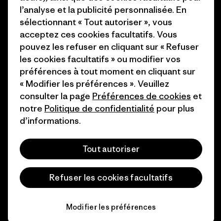
l’analyse et la publicité personnalisée. En
sélectionnant « Tout autoriser », vous
Aide
acceptez ces cookies facultatifs. Vous
pouvez les refuser en cliquant sur « Refuser
les cookies facultatifs » ou modifier vos
Service clients
Livraison
préférences à tout moment en cliquant sur
« Modifier les préférences ». Veuillez
consulter la page
Préférences de cookies
et
FAQs
Réparations
Retours
notre
Politique de confidentialité
pour plus
d’informations.
Guide des tailles
Tout autoriser
Entretien des produits
Login
Refuser les cookies facultatifs
Formulaire de contact
Modifier les préférences