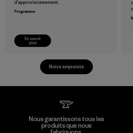
d'approvisionnement.
Programme
M
En savoir
plus
Notre empreinte
Supertex El Salvador
Nous garantissons tous les
produits que nous
Factory
M
fabriquons.