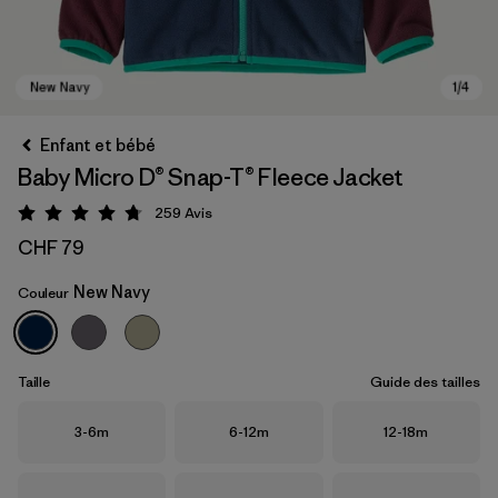
Enfant et bébé
Baby Micro D® Snap-T® Fleece Jacket
259
Avis
Évaluation: 4.7 / 5
CHF 79
New Navy
Couleur
New Navy
Taille
Guide des tailles
Taille
Taille
Taille
3-6m
6-12m
12-18m