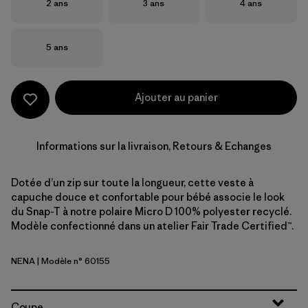
Taille
Taille
Taille
2 ans
3 ans
4 ans
Taille
5 ans
Ajouter au panier
Informations sur la livraison, Retours & Echanges
Dotée d’un zip sur toute la longueur, cette veste à
capuche douce et confortable pour bébé associe le look
du Snap-T à notre polaire Micro D 100% polyester recyclé.
Modèle confectionné dans un atelier Fair Trade Certified™.
NENA
| Modèle n° 60155
New Navy
Coupe