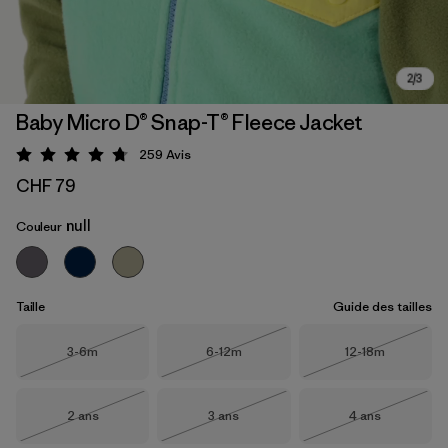
Baby Micro D® Snap-T® Fleece Jacket
259
Avis
Évaluation: 4.7 / 5
CHF 79
null
Couleur
Taille
Guide des tailles
Taille
Taille
Taille
3-6m
6-12m
12-18m
Épuisé
Épuisé
Épuisé
Taille
Taille
Taille
2 ans
3 ans
4 ans
Épuisé
Épuisé
Épuisé