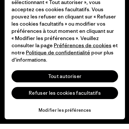
sélectionnant « Tout autoriser », vous
Aide
acceptez ces cookies facultatifs. Vous
pouvez les refuser en cliquant sur « Refuser
les cookies facultatifs » ou modifier vos
Service clients
Livraison
préférences à tout moment en cliquant sur
« Modifier les préférences ». Veuillez
consulter la page
Préférences de cookies
et
FAQs
Réparations
Retours
notre
Politique de confidentialité
pour plus
d’informations.
Guide des tailles
Tout autoriser
Entretien des produits
Login
Refuser les cookies facultatifs
Formulaire de contact
Modifier les préférences
Information