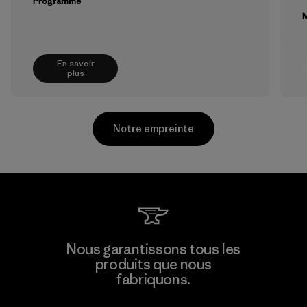
Programme
M
En savoir
plus
Notre empreinte
Supertex El Salvador
Nous garantissons tous les
produits que nous
Factory
M
fabriquons.