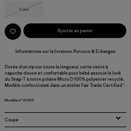
Taille
5 ans
Épuisé
Ajouter au panier
Informations sur la livraison, Retours & Echanges
Dotée d’un zip sur toute la longueur, cette veste à
capuche douce et confortable pour bébé associe le look
du Snap-T à notre polaire Micro D 100% polyester recyclé.
Modèle confectionné dans un atelier Fair Trade Certified™.
Modèle n° 60155
Coupe