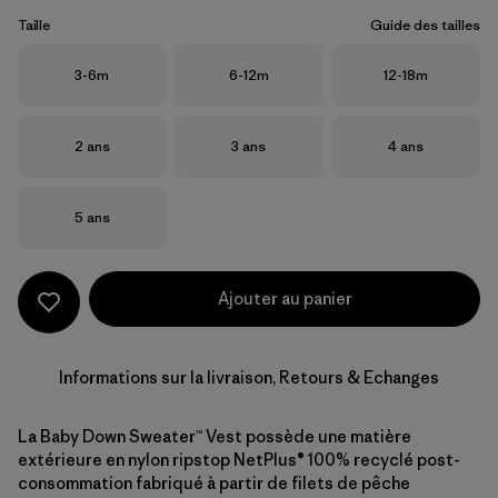
Taille
Guide des tailles
Taille
Taille
Taille
3-6m
6-12m
12-18m
Taille
Taille
Taille
2 ans
3 ans
4 ans
Taille
5 ans
Ajouter au panier
Informations sur la livraison, Retours & Echanges
La Baby Down Sweater™ Vest possède une matière
extérieure en nylon ripstop NetPlus® 100% recyclé post-
consommation fabriqué à partir de filets de pêche