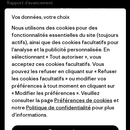
Rapport d’avancement
Préférences de cookie
Business Unusual
Vos données, votre choix
Carrières
Objectifs climatiques
Nous utilisons des cookies pour des
Presse et media
fonctionnalités essentielles du site (toujours
1% For The Planet
actifs), ainsi que des cookies facultatifs pour
Industry program
l’analyse et la publicité personnalisée. En
Comment nous finançons
sélectionnant « Tout autoriser », vous
Programme d’affiliation
Cartes cadeaux
acceptez ces cookies facultatifs. Vous
Patagonia Suisse Plan du site
pouvez les refuser en cliquant sur « Refuser
Nos magasins
les cookies facultatifs » ou modifier vos
préférences à tout moment en cliquant sur
« Modifier les préférences ». Veuillez
consulter la page
Préférences de cookies
et
notre
Politique de confidentialité
pour plus
© 2026 Patagonia, Inc. All Rights Reserved.
d’informations.