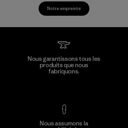
Notre empreinte
Mitsui Bussan Techno Products
Nous garantissons tous les
CO., LTD/"Pertex"
produits que nous
fabriquons.
Material-supplier
F
Voir la Garantie Ironclad
En savoir
Nous assumons la
plus