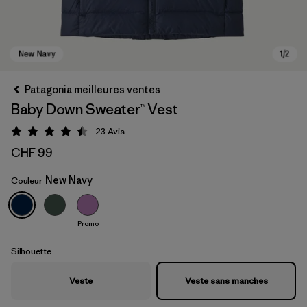
Patagonia meilleures ventes
Baby Down Sweater™ Vest
23
Avis
Évaluation: 4.5 / 5
CHF 99
New Navy
Couleur
New Navy
Promo
Silhouette
Veste
Veste sans manches