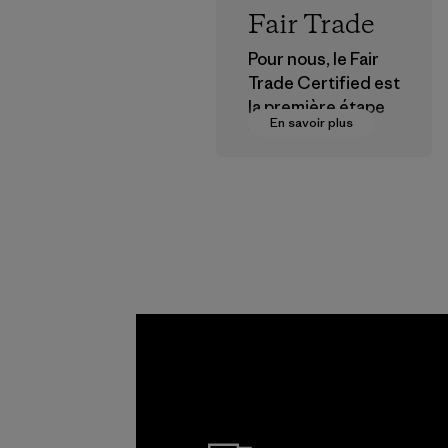
Fair Trade
Pour nous, le Fair
Trade Certified est
la première étape
En savoir plus
vers des
rémunérations plus
justes pour nos
partenaires dans la
chaîne
d'approvisionneme
nt.
Programme
Allied
Feather and
Down Corp.
Material-supplier
En savoir plus