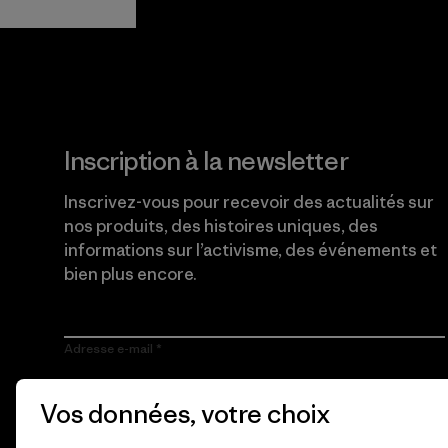
Lire notre engagement
Inscription à la newsletter
Inscrivez-vous pour recevoir des actualités sur
nos produits, des histoires uniques, des
informations sur l’activisme, des événements et
bien plus encore.
Adresse e-mail
En cliquant sur le bouton S’inscrire, j’accepte que Patagonia
Vos données, votre choix
utilise mon adresse e-mail pour m’envoyer des e-mails
concernant les produits, les histoires originales, la