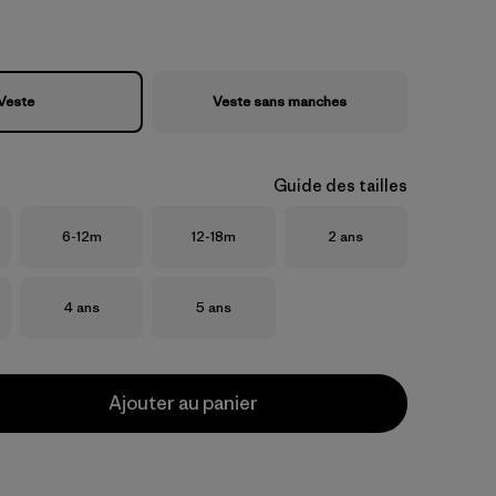
Veste
Veste sans manches
Guide des tailles
Taille
Taille
Taille
6-12m
12-18m
2 ans
Taille
Taille
4 ans
5 ans
Ajouter au panier