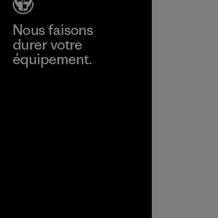
CO.,
LTD/"Pertex"
Nous faisons
Material-supplier
durer votre
équipement.
Consulter Worn Wear