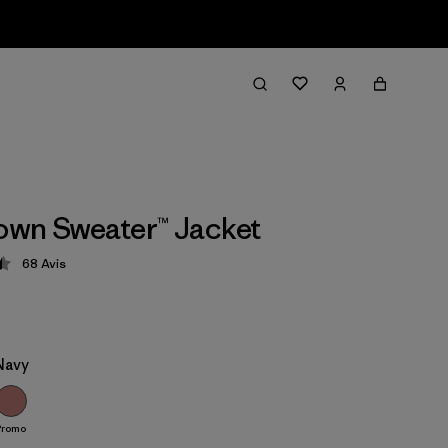
wn Sweater™ Jacket
68
Avis
tion: 4.4 / 5
Navy
Promo