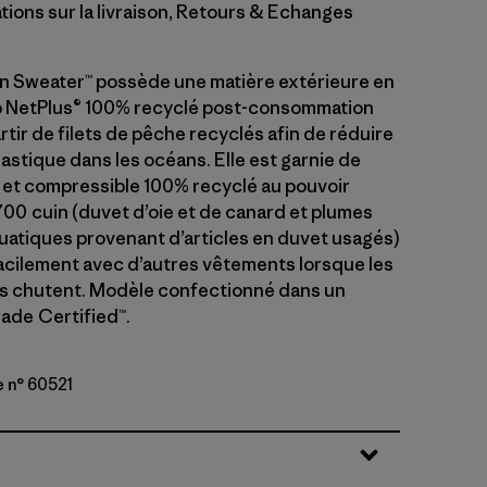
tions sur la livraison, Retours & Echanges
 Sweater™ possède une matière extérieure en
p NetPlus® 100% recyclé post-consommation
rtir de filets de pêche recyclés afin de réduire
plastique dans les océans. Elle est garnie de
et compressible 100% recyclé au pouvoir
700 cuin (duvet d’oie et de canard et plumes
uatiques provenant d’articles en duvet usagés)
facilement avec d’autres vêtements lorsque les
s chutent. Modèle confectionné dans un
Trade Certified™.
e n° 60521