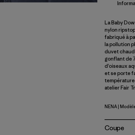
Informa
La Baby Down
nylon ripsto
fabriqué à pa
la pollution 
duvet chaud 
gonflant de 
d’oiseaux aq
et se porte 
température
atelier Fair 
NENA
| Modèl
New Navy
Coupe