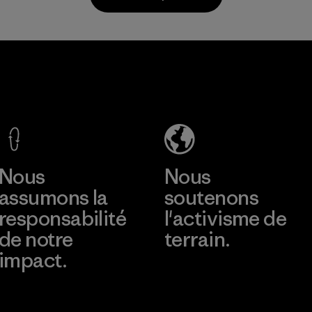
Matières
MAS Active
(Pvt) Ltd. -
Asialine
Factory
En savoir plus
Nous
Nous
assumons la
soutenons
responsabilité
l'activisme de
de notre
terrain.
impact.
Consulter Patagonia
Action Works
Découvrez notre