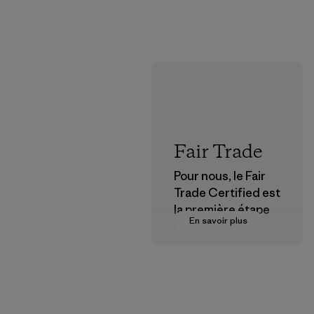
Fair Trade
Pour nous, le Fair
Trade Certified est
la première étape
En savoir plus
vers des
rémunérations plus
justes pour nos
partenaires dans la
chaîne
d'approvisionneme