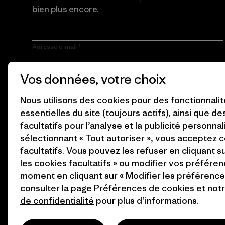
bien plus encore.
Adresse e-mail
En cliquant sur le bouton S’inscrire, j’accepte que Patagonia
Vos données, votre choix
utilise mon adresse e-mail pour m’envoyer des e-mails
concernant les produits, les histoires originales, la
sensibilisation à l’activisme, les informations sur les événements
Nous utilisons des cookies pour des fonctionnali
et autres, conformément à la
Politique de confidentialité
de
essentielles du site (toujours actifs), ainsi que d
Patagonia.
facultatifs pour l’analyse et la publicité personnal
S’inscrire
sélectionnant « Tout autoriser », vous acceptez 
facultatifs. Vous pouvez les refuser en cliquant s
les cookies facultatifs » ou modifier vos préféren
moment en cliquant sur « Modifier les préférences
consulter la page
Préférences de cookies
et not
de confidentialité
pour plus d’informations.
© 2026 Patagonia, Inc. All Rights Reserved.