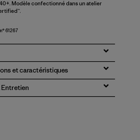
40+. Modèle confectionné dans un atelier
rtified™.
n° 61267
tle: Shore Blue
ions et caractéristiques
 Entretien