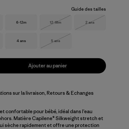
Guide des tailles
Taille
Taille
Taille
6-12m
12-18m
2 ans
Épuisé
Épuisé
Taille
Taille
4 ans
5 ans
Épuisé
Ajouter au panier
tions sur la livraison, Retours & Echanges
 et confortable pour bébé, idéal dans l’eau
ors. Matière Capilene® Silkweight stretch et
qui sèche rapidement et offre une protection