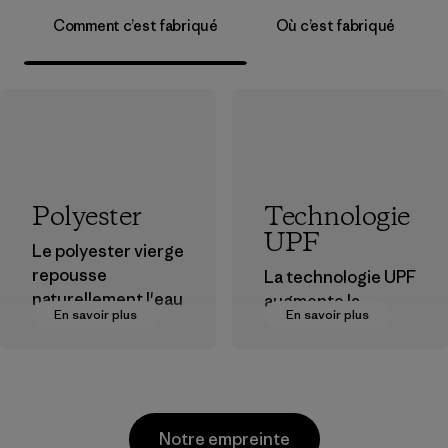
Comment c’est fabriqué
Où c’est fabriqué
Polyester
Technologie
UPF
Le polyester vierge
repousse
La technologie UPF
naturellement l'eau
augmente la
En savoir plus
En savoir plus
et est très
capacité d'un tissu
performant en
à empêcher que
extérieur.
les radiations UV
nocives atteignent
Matières
votre peau.
Notre empreinte