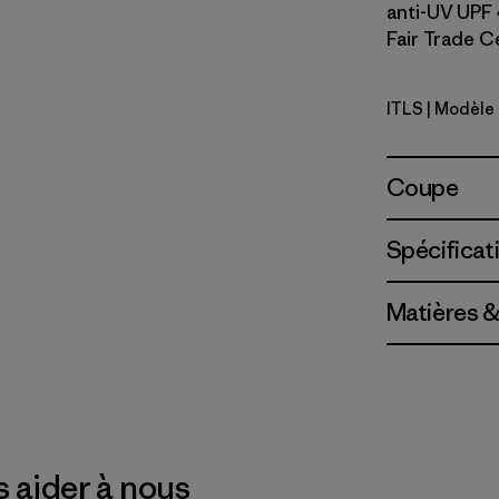
anti-UV UPF 
Fair Trade Ce
ITLS
| Modèle 
Island Tur
Coupe
Spécificat
Matières &
 aider à nous