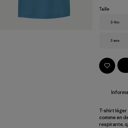
Taille
Taille
3-6m
Taille
3 ans
Informa
T-shirt léger
comme en deh
respirante, 