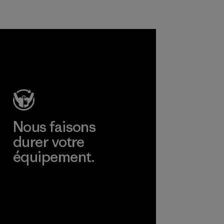
matières et les
produits sont sûrs
pour
l'environnement,
les ouvriers et les
consommateurs.
Programme
Nous faisons
durer votre
équipement.
Consulter Worn Wear