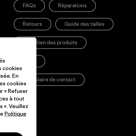
FAQs
Réparations
Retours
Guide des tailles
Entretien des produits
tés
Login
es cookies
isée. En
Formulaire de contact
ces cookies
ur « Refuser
ces à tout
 ». Veuillez
re
Politique