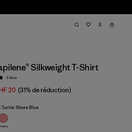
pilene® Silkweight T-Shirt
3
Avis
tion: 5 / 5
HF 20
(31% de réduction)
d Turtle: Shore Blue
Promo