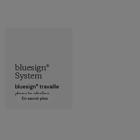
bluesign®
System
bluesign® travaille
dans la chaîne
En savoir plus
d’approvisionneme
nt textile pour
certifier que les
produits
chimiques, les
procédés, les