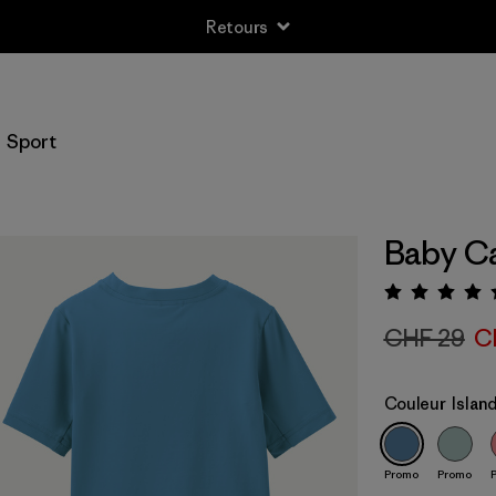
Retours
Sport
Baby Ca
Évalua
CHF 29
C
Couleur
Islan
Promo
Promo