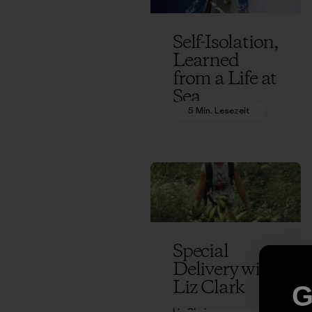
Self-Isolation,
Learned
from a Life at
Sea
5 Min. Lesezeit
Liz Clark
Special
Delivery with
Liz Clark
G
Liz Clark