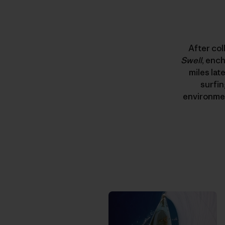
After col
Swell
, enc
miles late
surfin
environmen