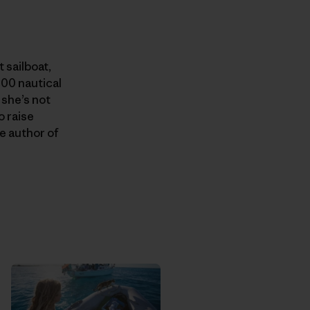
 sailboat,
000 nautical
 she’s not
o raise
e author of