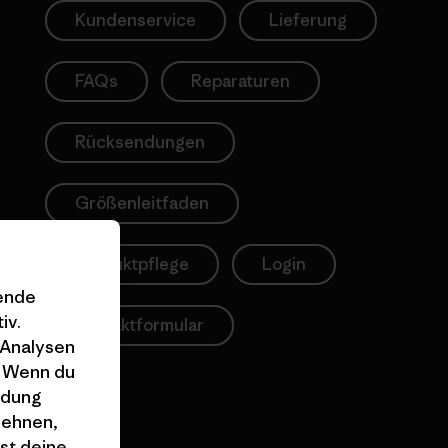
Kundenservice
Lieferung
FAQs
Reparaturen
Rücksendungen
Größenleitfaden
Produktpflege
Login
gende
iv.
Kontaktformular
 Analysen
. Wenn du
ndung
lehnen,
st deine