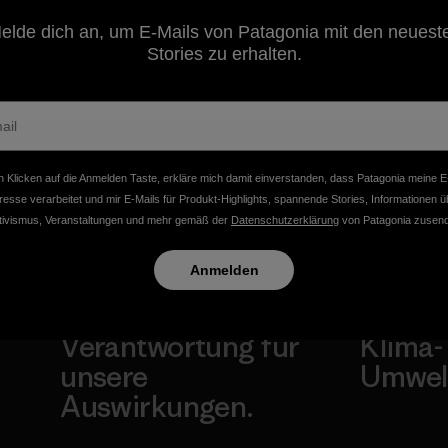
Marine
6 Min. Lesezeit
7 Min. Lesezeit
elde dich an, um E-Mails von Patagonia mit den neuest
Debris
Stories zu erhalten.
Conference
…Words
from Roz
Savage
 Klicken auf die Anmelden Taste, erkläre mich damit einverstanden, dass Patagonia meine E
Liz Clark
resse verarbeitet und mir E-Mails für Produkt-Highlights, spannende Stories, Informationen ü
tivismus, Veranstaltungen und mehr gemäß der
Datenschutzerklärung
von Patagonia zusend
Anmelden
Wir übernehmen
Wir un
Verantwortung für
Klima-
unsere
Umwel
Auswirkungen.
Besuche Pat