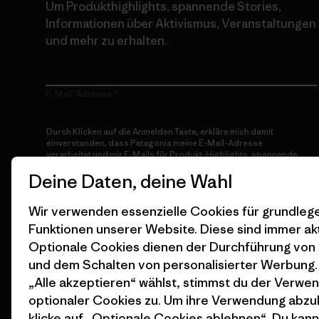
Um Produkthighlights, spannende Stories,
Informationen über Aktivismus, Veranstaltungen
und mehr zu erhalten.
E-Mail-Adresse
Durch Klicken auf die Anmelden Taste, erkläre mich damit
einverstanden, dass Patagonia meine E-Mail-Adresse
verarbeitet und mir E-Mails für Produkt-Highlights, spannende
Stories, Informationen über Aktivismus, Veranstaltungen und
Deine Daten, deine Wahl
mehr gemäß der
Datenschutzerklärung
von Patagonia zusendet.
Anmelden
Wir verwenden essenzielle Cookies für grundle
Funktionen unserer Website. Diese sind immer akt
Optionale Cookies dienen der Durchführung von
und dem Schalten von personalisierter Werbung
„Alle akzeptieren“ wählst, stimmst du der Verwe
optionaler Cookies zu. Um ihre Verwendung abzu
klicke auf „Optionale Cookies ablehnen“. Du kann