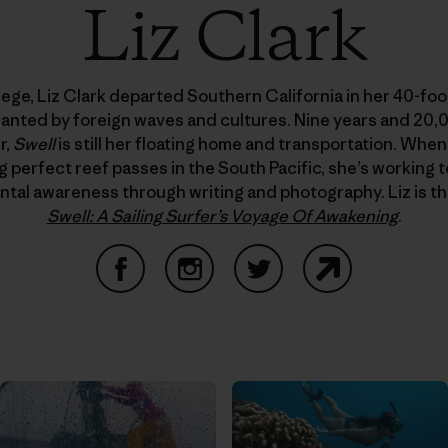
Liz Clark
lege, Liz Clark departed Southern California in her 40-foot
hanted by foreign waves and cultures. Nine years and 20,
r,
Swell
is still her floating home and transportation. When
g perfect reef passes in the South Pacific, she’s working t
tal awareness through writing and photography. Liz is th
Swell: A Sailing Surfer’s Voyage Of Awakening
.
Facebook
Instagram
Twitter
Website