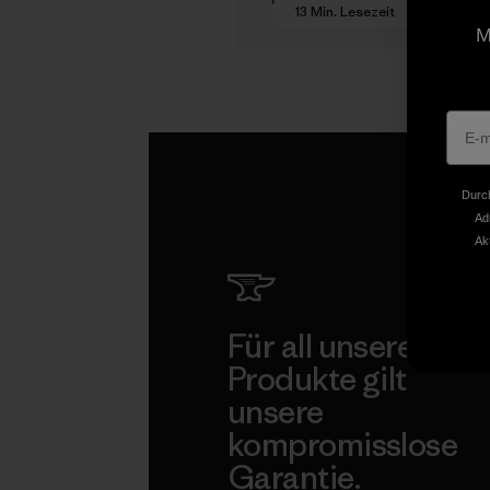
13 Min. Lesezeit
M
Durch
Ad
Ak
Für all unsere
Produkte gilt
unsere
kompromisslose
Garantie.