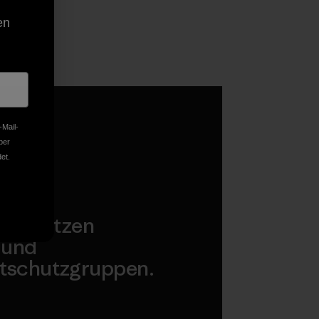
en
-Mail-
ber
et.
terstützen
 und
tschutzgruppen.
agonia Action Works