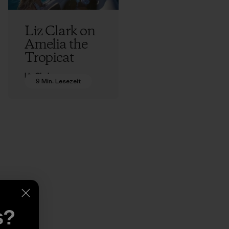
Liz Clark on
Amelia the
Tropicat
Liz Clark
9 Min. Lesezeit
s?