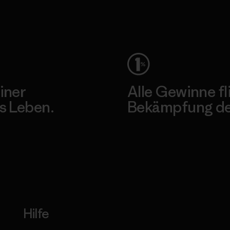
Unser Fußabdruck
iner
Alle Gewinne fl
s Leben.
Bekämpfung der
Erfahre mehr über unser En
Hilfe