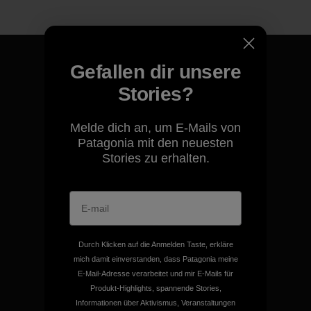
Gefallen dir unsere
Stories?
Für all unsere Produkte gilt
unsere kompromisslose
Melde dich an, um E-Mails von
Garantie.
Patagonia mit den neuesten
Stories zu erhalten.
Kompromisslose Garantie
Durch Klicken auf die Anmelden Taste, erkläre
mich damit einverstanden, dass Patagonia meine
Wir übernehmen
E-Mail-Adresse verarbeitet und mir E-Mails für
Verantwortung für unsere
Produkt-Highlights, spannende Stories,
Auswirkungen.
Informationen über Aktivismus, Veranstaltungen