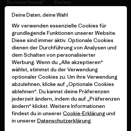
Business Unusual
Karriere
Klimaziele
Pressekontakt
Deine Daten, deine Wahl
Wir verwenden essenzielle Cookies für
1% For The Planet
Industry program
grundlegende Funktionen unserer Website.
Wie wir finanzieren
Affiliate-Programm
Diese sind immer aktiv. Optionale Cookies
dienen der Durchführung von Analysen und
Geschenkgutscheine
Patagonia Schweiz
dem Schalten von personalisierter
Seitenverzeichnis
Stores in deiner Nähe
Werbung. Wenn du „Alle akzeptieren“
wählst, stimmst du der Verwendung
optionaler Cookies zu. Um ihre Verwendung
abzulehnen, klicke auf „Optionale Cookies
ablehnen“. Du kannst deine Präferenzen
© 2026 Patagonia, Inc. All Rights Reserved.
jederzeit ändern, indem du auf „Präferenzen
ändern“ klickst. Weitere Informationen
findest du in unserer
Cookie-Erklärung
und
in unserer
Datenschutzerklärung
.
Deutsch