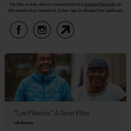
for the ocean, she is committed to a
simple lifestyle
on
the roads less traveled, in her van or aboard her sailboat.
Facebook
Instagram
Website
“Los Plástico:” A Short Film
Léa Brassy