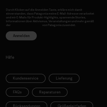
Durch Klicken auf die Anmelden Taste, erkläre mich damit
einverstanden, dass Patagonia meine E-Mail-Adresse verarbeitet
und mir E-Mails für Produkt-Highlights, spannende Stories,
Informationen über Aktivismus, Veranstaltungen und mehr gemäß
der
Datenschutzerklärung
von Patagonia zusendet.
Anmelden
Hilfe
Kundenservice
Lieferung
FAQs
Reparaturen
Rücksendungen
Größenleitfaden