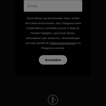
Wir unterstützen Klima- und
Durch Klicken auf die Anmelden Taste, erkläre
Umweltschutzgruppen.
mich damit einverstanden, dass Patagonia meine
E-Mail-Adresse verarbeitet und mir E-Mails für
Produkt-Highlights, spannende Stories,
Besuche Patagonia Action Works
Informationen über Aktivismus, Veranstaltungen
und mehr gemäß der
Datenschutzerklärung
von
Patagonia zusendet.
Anmelden
Wir schenken deiner
Bekleidung neues Leben.
Worn Wear