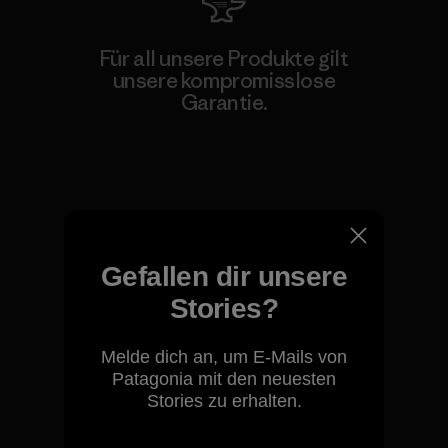
Für all unsere Produkte gilt
unsere kompromisslose
Garantie.
Kompromisslose Garantie
Gefallen dir unsere
Wir übernehmen
Stories?
Verantwortung für unsere
Auswirkungen.
Melde dich an, um E-Mails von
Patagonia mit den neuesten
Unser Fußabdruck
Stories zu erhalten.