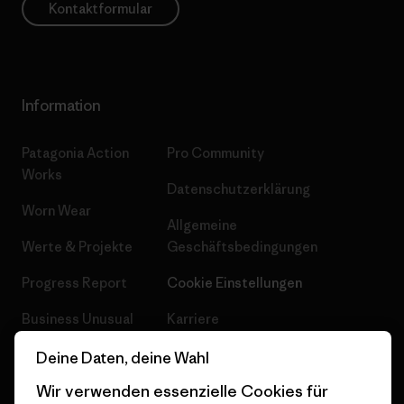
Kontaktformular
Information
Patagonia Action
Pro Community
Works
Datenschutzerklärung
Worn Wear
Allgemeine
Werte & Projekte
Geschäftsbedingungen
Progress Report
Cookie Einstellungen
Business Unusual
Karriere
Klimaziele
Pressekontakt
Deine Daten, deine Wahl
Wir verwenden essenzielle Cookies für
1% For The Planet
Industry program