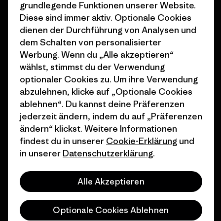
grundlegende Funktionen unserer Website.
Wie wir finanzieren
Affiliate-Programm
Diese sind immer aktiv. Optionale Cookies
dienen der Durchführung von Analysen und
Geschenkgutscheine
Patagonia Schweiz
dem Schalten von personalisierter
Seitenverzeichnis
Stores in deiner Nähe
Werbung. Wenn du „Alle akzeptieren“
wählst, stimmst du der Verwendung
optionaler Cookies zu. Um ihre Verwendung
abzulehnen, klicke auf „Optionale Cookies
ablehnen“. Du kannst deine Präferenzen
jederzeit ändern, indem du auf „Präferenzen
© 2026 Patagonia, Inc. All Rights Reserved.
ändern“ klickst. Weitere Informationen
findest du in unserer
Cookie-Erklärung
und
in unserer
Datenschutzerklärung
.
Deutsch
Alle Akzeptieren
Optionale Cookies Ablehnen