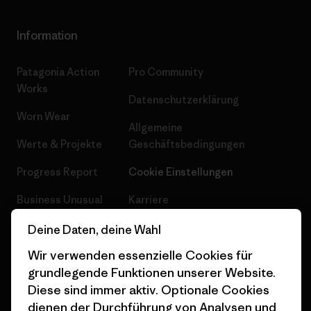
Information
Patagonia Action
Pro Community
Works
Datenschutzerklärung
Worn Wear
Allgemeine
Werte & Projekte
Geschäftsbedingungen
Progress Report
Cookie Einstellungen
Business Unusual
Karriere
Klimaziele
Pressekontakt
Deine Daten, deine Wahl
Wir verwenden essenzielle Cookies für
1% For The Planet
Industry program
grundlegende Funktionen unserer Website.
Wie wir finanzieren
Affiliate-Programm
Diese sind immer aktiv. Optionale Cookies
dienen der Durchführung von Analysen und
Geschenkgutscheine
Patagonia Schweiz