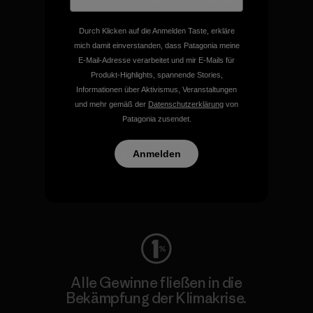
Umweltschutzgruppen.
Durch Klicken auf die Anmelden Taste, erkläre
mich damit einverstanden, dass Patagonia meine
Besuche Patagonia Action Works
E-Mail-Adresse verarbeitet und mir E-Mails für
Produkt-Highlights, spannende Stories,
Informationen über Aktivismus, Veranstaltungen
und mehr gemäß der
Datenschutzerklärung
von
Patagonia zusendet.
Wir schenken deiner
Bekleidung neues Leben.
Anmelden
Worn Wear
Alle Gewinne fließen in die
Bekämpfung der Klimakrise.