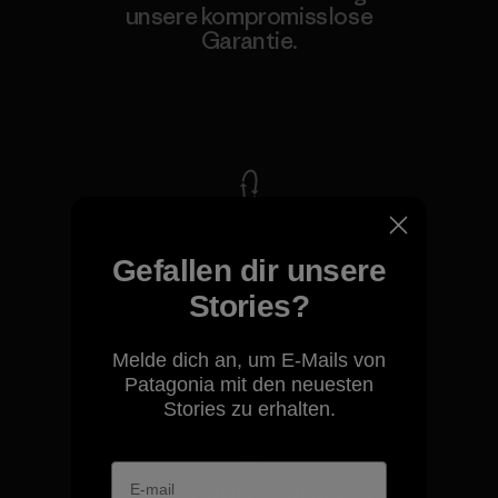
unsere kompromisslose
Garantie.
Kompromisslose Garantie
Wir übernehmen
Verantwortung für unsere
Gefallen dir unsere
Auswirkungen.
Stories?
Unser Fußabdruck
Melde dich an, um E-Mails von
Patagonia mit den neuesten
Stories zu erhalten.
Wir unterstützen Klima- und