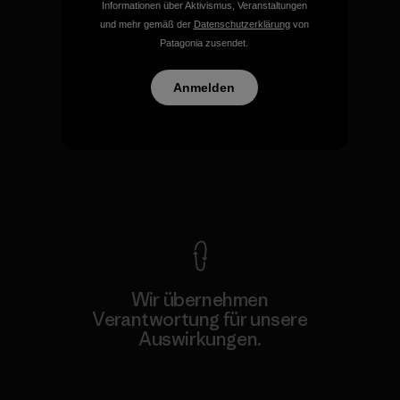
Informationen über Aktivismus, Veranstaltungen
und mehr gemäß der
Datenschutzerklärung
von
Patagonia zusendet.
Anmelden
Für all unsere Produkte gilt
unsere kompromisslose
Garantie.
Kompromisslose Garantie
Wir übernehmen
Verantwortung für unsere
Auswirkungen.
Unser Fußabdruck