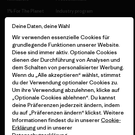
1% For The Planet
Industry program
Wie wir finanzieren
Affiliate-Programm
Deine Daten, deine Wahl
Geschenkgutscheine
Patagonia Schweiz
Wir verwenden essenzielle Cookies für
Seitenverzeichnis
grundlegende Funktionen unserer Website.
Stores in deiner Nähe
Diese sind immer aktiv. Optionale Cookies
dienen der Durchführung von Analysen und
dem Schalten von personalisierter Werbung.
Wenn du „Alle akzeptieren“ wählst, stimmst
du der Verwendung optionaler Cookies zu.
© 2026 Patagonia, Inc. All Rights Reserved.
Um ihre Verwendung abzulehnen, klicke auf
„Optionale Cookies ablehnen“. Du kannst
deine Präferenzen jederzeit ändern, indem
du auf „Präferenzen ändern“ klickst. Weitere
Deutsch
Informationen findest du in unserer
Cookie-
Erklärung
und in unserer