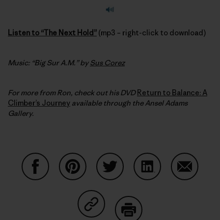
Listen to “The Next Hold”
(mp3 – right-click to download)
Music: “Big Sur A.M.” by
Sus Corez
For more from Ron, check out his DVD
Return to Balance: A
Climber’s Journey
available through the Ansel Adams
Gallery.
Auf Facebook teilen
Auf Pinterest teilen
Auf Twitter teilen
Auf LinkedIn teilen
Auf Email