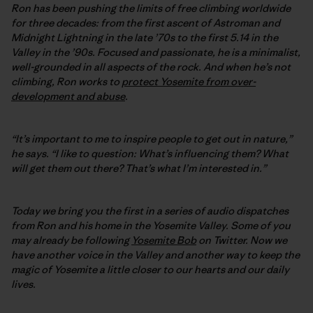
Ron has been pushing the limits of free climbing worldwide
for three decades: from the first ascent of Astroman and
Midnight Lightning in the late ’70s to the first 5.14 in the
Valley in the ’90s. Focused and passionate, he is a minimalist,
well-grounded in all aspects of the rock. And when he’s not
climbing, Ron works to
protect Yosemite from over-
development and abuse
.
“It’s important to me to inspire people to get out in nature,”
he says. “I like to question: What’s influencing them? What
will get them out there? That’s what I’m interested in.”
Today we bring you the first in a series of audio dispatches
from Ron and his home in the Yosemite Valley. Some of you
may already be following
Yosemite Bob
on Twitter. Now we
have another voice in the Valley and another way to keep the
magic of Yosemite a little closer to our hearts and our daily
lives.