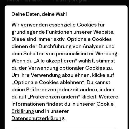
Wie wir finanzieren
Affiliate-Programm
Deine Daten, deine Wahl
Geschenkgutscheine
Patagonia Schweiz
Wir verwenden essenzielle Cookies für
Seitenverzeichnis
grundlegende Funktionen unserer Website.
Stores in deiner Nähe
Diese sind immer aktiv. Optionale Cookies
dienen der Durchführung von Analysen und
dem Schalten von personalisierter Werbung.
Wenn du „Alle akzeptieren“ wählst, stimmst
du der Verwendung optionaler Cookies zu.
© 2026 Patagonia, Inc. All Rights Reserved.
Um ihre Verwendung abzulehnen, klicke auf
„Optionale Cookies ablehnen“. Du kannst
deine Präferenzen jederzeit ändern, indem
du auf „Präferenzen ändern“ klickst. Weitere
Deutsch
Informationen findest du in unserer
Cookie-
Erklärung
und in unserer
Datenschutzerklärung
.