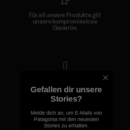
Für all unsere Produkte gilt
unsere kompromisslose
Garantie.
Kompromisslose Garantie
Wir übernehmen
Verantwortung für unsere
Gefallen dir unsere
Auswirkungen.
Stories?
Unser Fußabdruck
Melde dich an, um E-Mails von
Patagonia mit den neuesten
Stories zu erhalten.