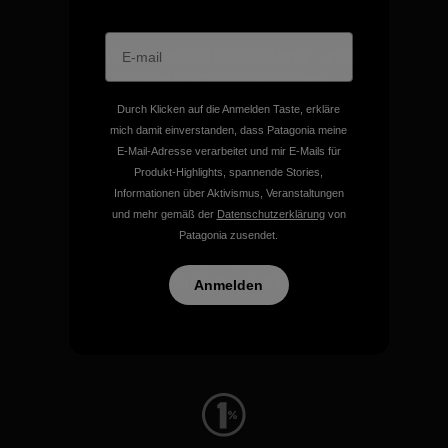
Wir unterstützen Klima- und
Umweltschutzgruppen.
Durch Klicken auf die Anmelden Taste, erkläre
mich damit einverstanden, dass Patagonia meine
Besuche Patagonia Action Works
E-Mail-Adresse verarbeitet und mir E-Mails für
Produkt-Highlights, spannende Stories,
Informationen über Aktivismus, Veranstaltungen
und mehr gemäß der
Datenschutzerklärung
von
Patagonia zusendet.
Wir schenken deiner
Bekleidung neues Leben.
Anmelden
Worn Wear