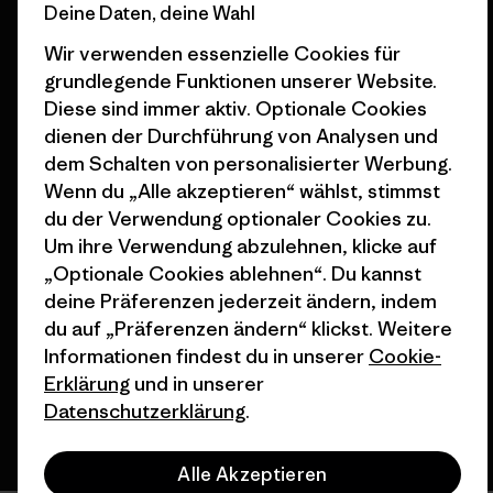
Deine Daten, deine Wahl
Wie wir finanzieren
Affiliate-Programm
Wir verwenden essenzielle Cookies für
Geschenkgutscheine
Patagonia Schweiz
grundlegende Funktionen unserer Website.
Seitenverzeichnis
Diese sind immer aktiv. Optionale Cookies
Stores in deiner Nähe
dienen der Durchführung von Analysen und
dem Schalten von personalisierter Werbung.
Wenn du „Alle akzeptieren“ wählst, stimmst
du der Verwendung optionaler Cookies zu.
Um ihre Verwendung abzulehnen, klicke auf
© 2026 Patagonia, Inc. All Rights Reserved.
„Optionale Cookies ablehnen“. Du kannst
deine Präferenzen jederzeit ändern, indem
du auf „Präferenzen ändern“ klickst. Weitere
Deutsch
Informationen findest du in unserer
Cookie-
Erklärung
und in unserer
Datenschutzerklärung
.
Alle Akzeptieren