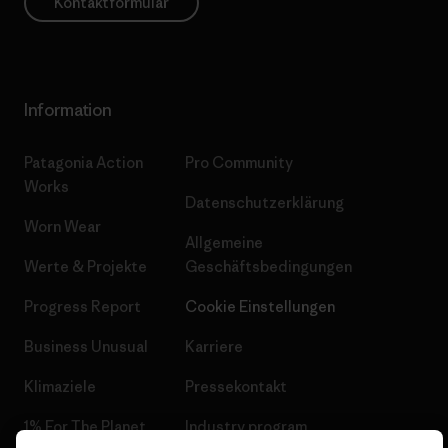
Kontaktformular
Information
Patagonia Action
Pro Community
Works
Datenschutzerklärung
Worn Wear
Allgemeine
Werte & Projekte
Geschäftsbedingungen
Progress Report
Cookie Einstellungen
Business Unusual
Karriere
Klimaziele
Pressekontakt
1% For The Planet
Industry program