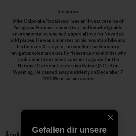
localcrew
Mike Colpo aka “localcrew” was an 11-year veteran of
Patagonia. He was a committed, and knowledgeable
environmentalist who had a special love for Nevada’s
wild places. He was a monster on his mountain bike and
his beloved Xtracycle, an excellent backcountry
navigator, telemark skier, fly fisherman and alpinist who
took a month out every summer to guide for the
National Outdoor Leadership School (NOLS) in
Wyoming. He passed away suddenly on December 7,
2011. We miss him dearly.
Gefallen dir unsere
Ähnliche Storys