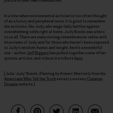
justice in their own communities.
In a time when environmental activism is too often thought
of as a luxury and peripheral issue, it is good to remember
the activists, like Judy, who wage daily battles against
overwhelming odds right at home. Judy Bonds was a hero
to us all. There are many moving remembrances online with
interviews of Judy and for those who haven't been exposed
to Judy's wisdom, humor, and insight, here's a wonderful
one – author
Jeff Biggers
has pulled together some of her
quotes, articles, and videos in a tribute
here
.
[Julia 'Judy' Bonds. (Painting by Robert Shetterly from his
Americans Who Tell the Truth
series) courtesy
Common
Dreams
website.]