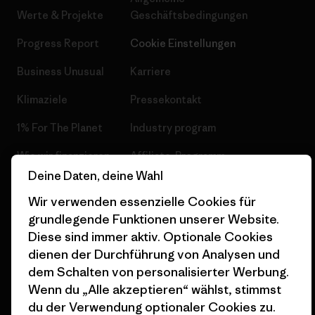
Werte & Projekte
Geschäftsbedingungen
Progress Report
Cookie Einstellungen
Business Unusual
Karriere
Klimaziele
Pressekontakt
1% For The Planet
Industry program
Wie wir finanzieren
Affiliate-Programm
Deine Daten, deine Wahl
Geschenkgutscheine
Patagonia Schweiz
Wir verwenden essenzielle Cookies für
Seitenverzeichnis
Stores in deiner Nähe
grundlegende Funktionen unserer Website.
Diese sind immer aktiv. Optionale Cookies
dienen der Durchführung von Analysen und
dem Schalten von personalisierter Werbung.
Wenn du „Alle akzeptieren“ wählst, stimmst
© 2026 Patagonia, Inc. All Rights Reserved.
du der Verwendung optionaler Cookies zu.