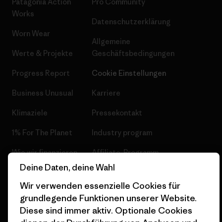
Patagonia Action
Pro Community
Works
Datenschutzerklärung
Worn Wear
Allgemeine
Werte & Projekte
Geschäftsbedingungen
Progress Report
Cookie Einstellungen
Business Unusual
Karriere
Klimaziele
Pressekontakt
1% For The Planet
Industry program
Wie wir finanzieren
Affiliate-Programm
Deine Daten, deine Wahl
Geschenkgutscheine
Patagonia Schweiz
Seitenverzeichnis
Wir verwenden essenzielle Cookies für
Stores in deiner Nähe
grundlegende Funktionen unserer Website.
Diese sind immer aktiv. Optionale Cookies