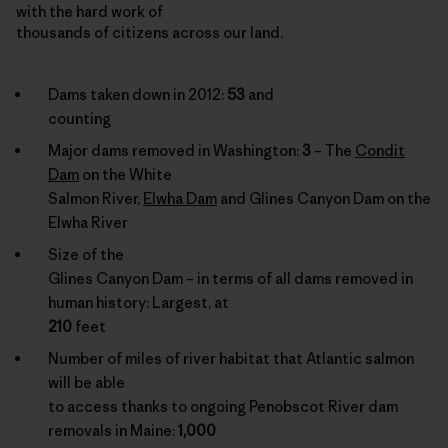
with the hard work of
thousands of citizens across our land.
Dams taken down in 2012:
53
and
counting
Major dams removed in Washington:
3
– The
Condit
Dam
on the White
Salmon River,
Elwha Dam
and Glines Canyon Dam on the
Elwha River
Size of the
Glines Canyon Dam – in terms of all dams removed in
human history: Largest, at
210
feet
Number of miles of river habitat that Atlantic salmon
will be able
to access thanks to ongoing Penobscot River dam
removals in Maine:
1,000