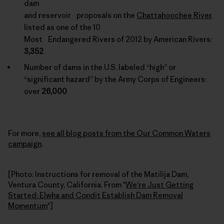
dam
and reservoir proposals on the
Chattahoochee River
,
listed as one of the 10
Most Endangered Rivers of 2012 by American Rivers:
3,352
Number of dams in the U.S. labeled “high” or
“significant hazard” by the Army Corps of Engineers:
over
26,000
For more,
see all blog posts from the Our Common Waters
campaign
.
[Photo: Instructions for removal of the Matilija Dam,
Ventura County, California. From "
We're Just Getting
Started: Elwha and Condit Establish Dam Removal
Momentum
"]