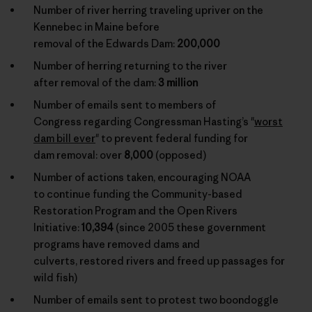
Number of river herring traveling upriver on the
Kennebec in Maine before
removal of the Edwards Dam:
200,000
Number of herring returning to the river
after removal of the dam:
3 million
Number of emails sent to members of
Congress regarding Congressman Hasting’s "
worst
dam bill ever
" to prevent federal funding for
dam removal: over
8,000
(opposed)
Number of actions taken, encouraging NOAA
to continue funding the Community-based
Restoration Program and the Open Rivers
Initiative:
10,394
(since 2005 these government
programs have removed dams and
culverts, restored rivers and freed up passages for
wild fish)
Number of emails sent to protest two boondoggle