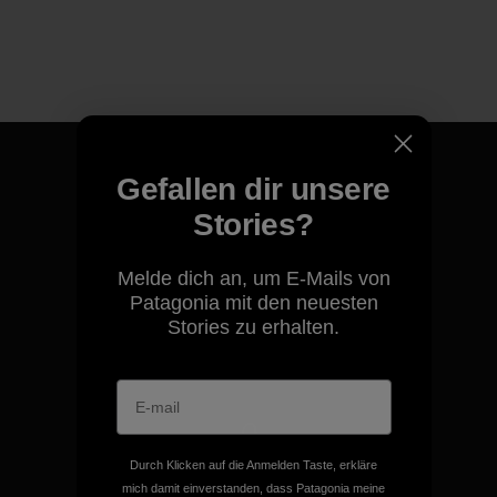
Gefallen dir unsere
Stories?
Für all unsere Produkte gilt
unsere kompromisslose
Melde dich an, um E-Mails von
Garantie.
Patagonia mit den neuesten
Stories zu erhalten.
Kompromisslose Garantie
Durch Klicken auf die Anmelden Taste, erkläre
Wir übernehmen
mich damit einverstanden, dass Patagonia meine