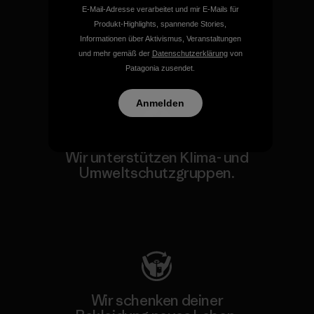
E-Mail-Adresse verarbeitet und mir E-Mails für
Verantwortung für unsere
Produkt-Highlights, spannende Stories,
Auswirkungen.
Informationen über Aktivismus, Veranstaltungen
und mehr gemäß der
Datenschutzerklärung
von
Patagonia zusendet.
Unser Fußabdruck
Anmelden
Wir unterstützen Klima- und
Umweltschutzgruppen.
Besuche Patagonia Action Works
Wir schenken deiner