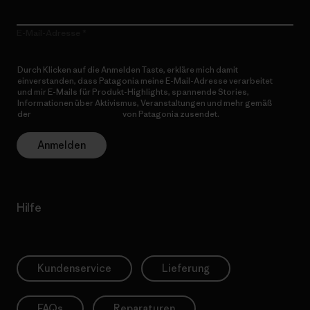
E-Mail-Adresse
Durch Klicken auf die Anmelden Taste, erkläre mich damit
einverstanden, dass Patagonia meine E-Mail-Adresse verarbeitet
und mir E-Mails für Produkt-Highlights, spannende Stories,
Informationen über Aktivismus, Veranstaltungen und mehr gemäß
der
Datenschutzerklärung
von Patagonia zusendet.
Anmelden
Hilfe
Kundenservice
Lieferung
FAQs
Reparaturen