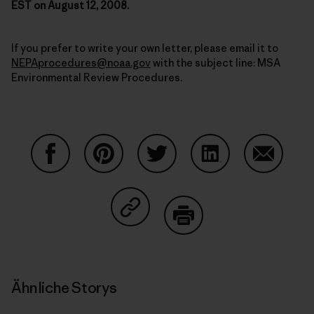
EST on August 12, 2008.
If you prefer to write your own letter, please email it to
NEPAprocedures@noaa.gov
with the subject line: MSA
Environmental Review Procedures.
Auf Facebook teilen
Auf Pinterest teilen
Auf Twitter teilen
Auf LinkedIn teilen
Auf Email
Auf Copy Link teilen
Drucken
Ähnliche Storys