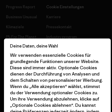
Progress Report
Cookie Einstellungen
Business Unusual
Karriere
Klimaziele
Pressekontakt
1% For The Planet
Industry program
Deine Daten, deine Wahl
Wie wir finanzieren
Affiliate-Programm
Wir verwenden essenzielle Cookies für
Geschenkgutscheine
Patagonia Schweiz
grundlegende Funktionen unserer Website.
Seitenverzeichnis
Stores in deiner Nähe
Diese sind immer aktiv. Optionale Cookies
dienen der Durchführung von Analysen und
dem Schalten von personalisierter Werbung.
Wenn du „Alle akzeptieren“ wählst, stimmst
du der Verwendung optionaler Cookies zu.
Um ihre Verwendung abzulehnen, klicke auf
© 2026 Patagonia, Inc. All Rights Reserved.
„Optionale Cookies ablehnen“. Du kannst
deine Präferenzen jederzeit ändern, indem