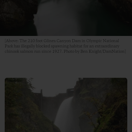
[Above: The 210 foot Glines Canyon Dam in Olympic National
Park has illegally blocked spawning habitat for an extraordinary
chinook salmon run since 1927. Photo by Ben Knight/DamNation]