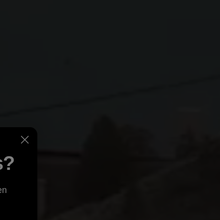
s?
en