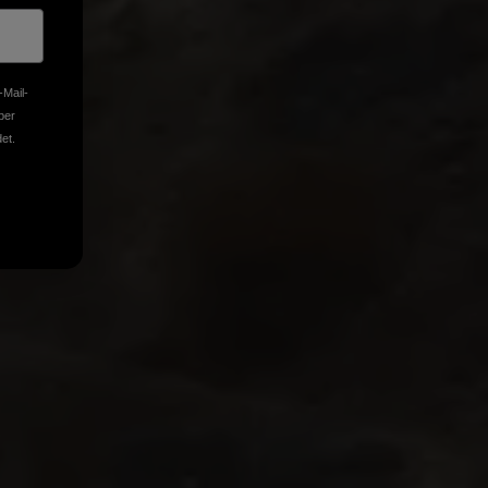
-Mail-
ber
et.