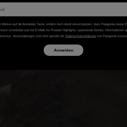
mmed
 Klicken auf die Anmelden Taste, erkläre mich damit einverstanden, dass Patagonia meine E
resse verarbeitet und mir E-Mails für Produkt-Highlights, spannende Stories, Informationen ü
Befreiung des Klamath River.
tivismus, Veranstaltungen und mehr gemäß der
Datenschutzerklärung
von Patagonia zusend
Anmelden