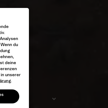
gende
iv.
 Analysen
. Wenn du
ndung
lehnen,
st deine
äferenzen
 in unserer
ärung
.
es