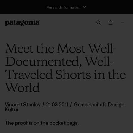
Versandinformation
Meet the Most Well-
Documented, Well-
Traveled Shorts in the
World
Vincent Stanley
/
21.03.2011
/
Gemeinschaft
,
Design
,
Kultur
The proof is on the pocket bags.