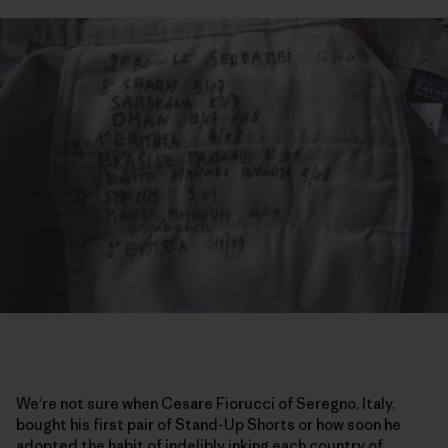
We’re not sure when Cesare Fiorucci of Seregno, Italy,
bought his first pair of Stand-Up Shorts or how soon he
adopted the habit of indelibly inking each country of