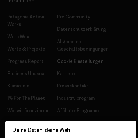
Information
Patagonia Action
Pro Community
Works
Datenschutzerklärung
Worn Wear
Allgemeine
Werte & Projekte
Geschäftsbedingungen
Progress Report
Cookie Einstellungen
Business Unusual
Karriere
Klimaziele
Pressekontakt
1% For The Planet
Industry program
Wie wir finanzieren
Affiliate-Programm
Geschenkgutscheine
Patagonia Schweiz
Deine Daten, deine Wahl
Seitenverzeichnis
Stores in deiner Nähe