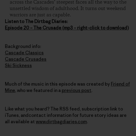
across the Cascades’ steepest faces all the way to the
unsettled wisdom of adulthood. It turns out weekend
warriors are just as capable.
Listen to The Dirtbag Diaries:
Episode 20 – The Crusade (mp3 – right-click to download)
Background info:
Cascade Classics
Cascade Crusades
Ski Sickness
Much of the music in this episode was created by
Friend of
Mine
, who we featured in a
previous post
.
Like what you heard? The RSS feed, subscription link to
iTunes, andcontact information for future story ideas are
all available at
www.dirtbagdiaries.com
.