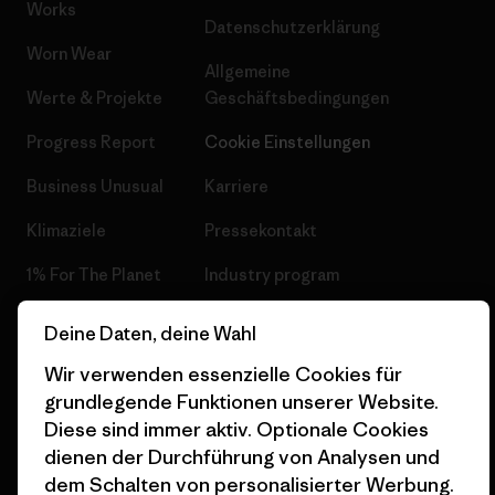
Works
Datenschutzerklärung
Worn Wear
Allgemeine
Werte & Projekte
Geschäftsbedingungen
Progress Report
Cookie Einstellungen
Business Unusual
Karriere
Klimaziele
Pressekontakt
1% For The Planet
Industry program
Wie wir finanzieren
Affiliate-Programm
Deine Daten, deine Wahl
Geschenkgutscheine
Patagonia Schweiz
Wir verwenden essenzielle Cookies für
Seitenverzeichnis
grundlegende Funktionen unserer Website.
Stores in deiner Nähe
Diese sind immer aktiv. Optionale Cookies
dienen der Durchführung von Analysen und
dem Schalten von personalisierter Werbung.