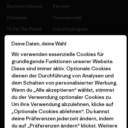
Business Unusual
Karriere
Klimaziele
Pressekontakt
1% For The Planet
Industry program
Wie wir finanzieren
Affiliate-Programm
Deine Daten, deine Wahl
Geschenkgutscheine
Patagonia Schweiz
Wir verwenden essenzielle Cookies für
Seitenverzeichnis
grundlegende Funktionen unserer Website.
Stores in deiner Nähe
Diese sind immer aktiv. Optionale Cookies
dienen der Durchführung von Analysen und
dem Schalten von personalisierter Werbung.
Wenn du „Alle akzeptieren“ wählst, stimmst
du der Verwendung optionaler Cookies zu.
© 2026 Patagonia, Inc. All Rights Reserved.
Um ihre Verwendung abzulehnen, klicke auf
„Optionale Cookies ablehnen“. Du kannst
deine Präferenzen jederzeit ändern, indem
du auf „Präferenzen ändern“ klickst. Weitere
Deutsch