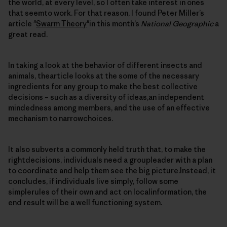
the world, at every level, so I often take interest in ones
that seemto work. For that reason, I found Peter Miller’s
article "
Swarm Theory
"in this month’s
National Geographic
a
great read.
In taking a look at the behavior of different insects and
animals, thearticle looks at the some of the necessary
ingredients for any group to make the best collective
decisions – such as a diversity of ideas,an independent
mindedness among members, and the use of an effective
mechanism to narrowchoices.
It also subverts a commonly held truth that, to make the
rightdecisions, individuals need a groupleader with a plan
to coordinate and help them see the big picture.Instead, it
concludes, if individuals live simply, follow some
simplerules of their own and act on localinformation, the
end result will be a well functioning system.