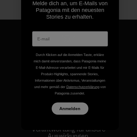
Melde dich an, um E-Mails von
Patagonia mit den neuesten
Stories zu erhalten.
Für all unsere Produkte gilt
Durch Klicken auf die Anmelden Taste, erkläre
unsere kompromisslose
mich damit einverstanden, dass Patagonia meine
Garantie.
E-Mail-Adresse verarbeitet und mir E-Mails für
Produkt-Highlights, spannende Stories,
Informationen über Aktivismus, Veranstaltungen
Kompromisslose Garantie
und mehr gemäß der
Datenschutzerklärung
von
Patagonia zusendet.
Anmelden
Wir übernehmen
Verantwortung für unsere
Auswirkungen.