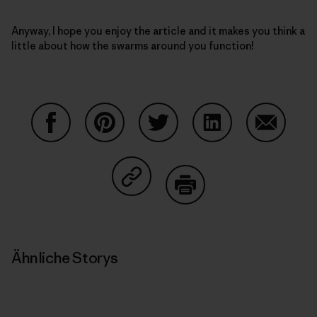
Anyway, I hope you enjoy the article and it makes you think a
little about how the swarms around you function!
Auf Facebook teilen
Auf Pinterest teilen
Auf Twitter teilen
Auf LinkedIn teilen
Auf Email
Auf Copy Link teilen
Drucken
Ähnliche Storys