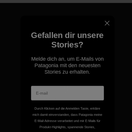
Gefallen dir unsere
Für all unsere Produkte gilt
unsere kompromisslose
Stories?
Garantie.
Melde dich an, um E-Mails von
Patagonia mit den neuesten
Kompromisslose Garantie
Stories zu erhalten.
Wir übernehmen
Verantwortung für unsere
Durch Klicken auf die Anmelden Taste, erkläre
Auswirkungen.
mich damit einverstanden, dass Patagonia meine
E-Mail-Adresse verarbeitet und mir E-Mails für
Produkt-Highlights, spannende Stories,