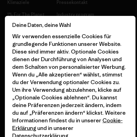
Klimaziele
Pressekontakt
1% For The Planet
Industry program
Deine Daten, deine Wahl
Wie wir finanzieren
Affiliate-Programm
Wir verwenden essenzielle Cookies für
Geschenkgutscheine
Patagonia Schweiz
grundlegende Funktionen unserer Website.
Seitenverzeichnis
Diese sind immer aktiv. Optionale Cookies
Stores in deiner Nähe
dienen der Durchführung von Analysen und
dem Schalten von personalisierter Werbung.
Wenn du „Alle akzeptieren“ wählst, stimmst
du der Verwendung optionaler Cookies zu.
Um ihre Verwendung abzulehnen, klicke auf
© 2026 Patagonia, Inc. All Rights Reserved.
„Optionale Cookies ablehnen“. Du kannst
deine Präferenzen jederzeit ändern, indem
du auf „Präferenzen ändern“ klickst. Weitere
Deutsch
Informationen findest du in unserer
Cookie-
Erklärung
und in unserer
Datenschutzerklärung
.