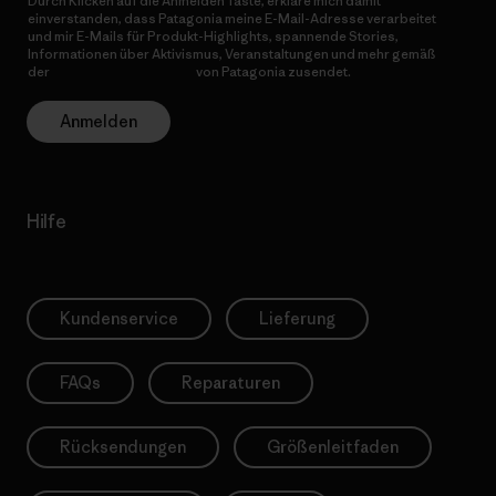
Durch Klicken auf die Anmelden Taste, erkläre mich damit
einverstanden, dass Patagonia meine E-Mail-Adresse verarbeitet
und mir E-Mails für Produkt-Highlights, spannende Stories,
Informationen über Aktivismus, Veranstaltungen und mehr gemäß
der
Datenschutzerklärung
von Patagonia zusendet.
Anmelden
Hilfe
Kundenservice
Lieferung
FAQs
Reparaturen
Rücksendungen
Größenleitfaden