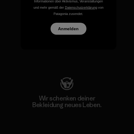
Unser Fußabdruck
Informationen über Aktivismus, Veranstaltungen
und mehr gemäß der
Datenschutzerklärung
von
Patagonia zusendet.
Anmelden
Wir unterstützen Klima- und
Umweltschutzgruppen.
Besuche Patagonia Action Works
Wir schenken deiner
Bekleidung neues Leben.
Worn Wear