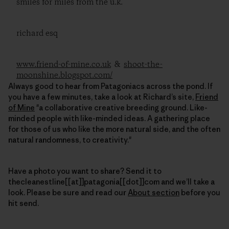
smiles for miles from the u.k.
richard esq
www.friend-of-mine.co.uk
&
shoot-the-
moonshine.blogspot.com/
Always good to hear from Patagoniacs across the pond. If
you have a few minutes, take a look at Richard’s site,
Friend
of Mine
"a collaborative creative breeding ground. Like-
minded people with like-minded ideas. A gathering place
for those of us who like the more natural side, and the often
natural randomness, to creativity."
Have a photo you want to share? Send it to
thecleanestline[[at]]patagonia[[dot]]com and we’ll take a
look. Please be sure and read our
About section
before you
hit send.