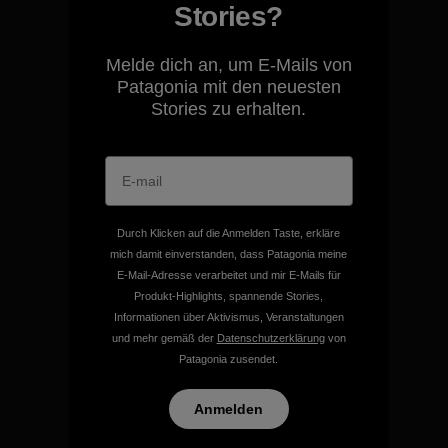
Stories?
Melde dich an, um E-Mails von
Wir übernehmen
Patagonia mit den neuesten
Verantwortung für unsere
Stories zu erhalten.
Auswirkungen.
Unser Fußabdruck
Durch Klicken auf die Anmelden Taste, erkläre
mich damit einverstanden, dass Patagonia meine
E-Mail-Adresse verarbeitet und mir E-Mails für
Produkt-Highlights, spannende Stories,
Wir unterstützen Klima- und
Informationen über Aktivismus, Veranstaltungen
Umweltschutzgruppen.
und mehr gemäß der
Datenschutzerklärung
von
Patagonia zusendet.
Besuche Patagonia Action Works
Anmelden