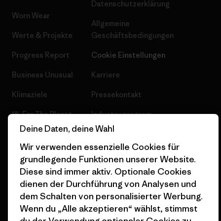
Datenschutzerklärung
Worn Wear
Allgemeine
Werte & Projekte
Geschäftsbedingungen
Progress Report
Cookie Einstellungen
Business Unusual
Karriere
Klimaziele
Pressekontakt
1% For The Planet
Industry program
Deine Daten, deine Wahl
Wie wir finanzieren
Affiliate-Programm
Wir verwenden essenzielle Cookies für
Geschenkgutscheine
Patagonia Schweiz
grundlegende Funktionen unserer Website.
Seitenverzeichnis
Diese sind immer aktiv. Optionale Cookies
Stores in deiner Nähe
dienen der Durchführung von Analysen und
dem Schalten von personalisierter Werbung.
Wenn du „Alle akzeptieren“ wählst, stimmst
du der Verwendung optionaler Cookies zu.