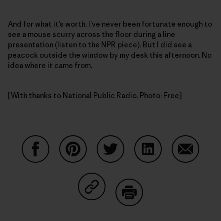
And for what it’s worth, I’ve never been fortunate enough to
see a mouse scurry across the floor during a line
presentation (listen to the NPR piece). But I did see a
peacock outside the window by my desk this afternoon. No
idea where it came from.
[With thanks to National Public Radio. Photo: Free]
Auf Facebook teilen
Auf Pinterest teilen
Auf Twitter teilen
Auf LinkedIn teilen
Auf Email
Auf Copy Link teilen
Drucken