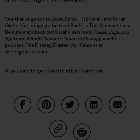
Our thanks go out to Dawa Serpa, Fitz Cahall and Sarah
Garlick for bringing a taste of Banff to The Cleanest Line.
Be sure and check out Sarah’s new book
Flakes, Jugs, and
Splitters: A Rock Climber’s Guide to Geology
, and Fitz’s
podcast, The Dirtbag Diaries, via iTunes or at
dirtbagdiaries.com
.
Stay tuned for part two from Banff tomorrow.
Auf Facebook teilen
Auf Pinterest teilen
Auf Twitter teilen
Auf LinkedIn teilen
Auf Email