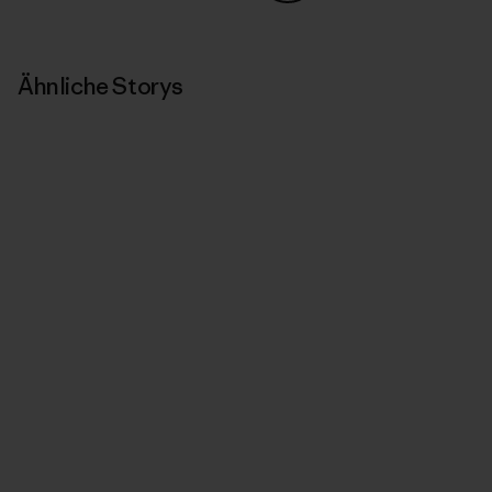
Auf Copy Link teilen
Drucken
Ähnliche Storys