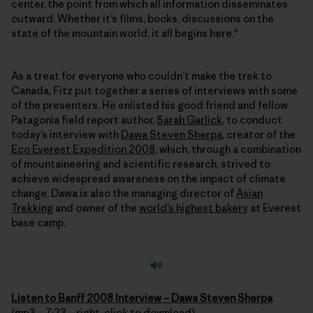
center, the point from which all information disseminates
outward. Whether it’s films, books, discussions on the
state of the mountain world, it all begins here."
As a treat for everyone who couldn’t make the trek to
Canada, Fitz put together a series of interviews with some
of the presenters. He enlisted his good friend and fellow
Patagonia field report author,
Sarah Garlick
, to conduct
today’s interview with
Dawa Steven Sherpa
, creator of the
Eco Everest Expedition 2008
, which, through a combination
of mountaineering and scientific research, strived to
achieve widespread awareness on the impact of climate
change. Dawa is also the managing director of
Asian
Trekking
and owner of the
world’s highest bakery
at Everest
base camp.
Listen to Banff 2008 Interview – Dawa Steven Sherpa
(mp3 – 7:23 – right-click to download)