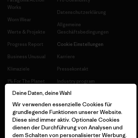
Works
Datenschutzerklärung
Worn Wear
Allgemeine
Werte & Projekte
Geschäftsbedingungen
Progress Report
Cookie Einstellungen
Business Unusual
Karriere
Klimaziele
Pressekontakt
1% For The Planet
Industry program
Deine Daten, deine Wahl
Wie wir finanzieren
Affiliate-Programm
Wir verwenden essenzielle Cookies für
Geschenkgutscheine
Patagonia Schweiz
grundlegende Funktionen unserer Website.
Seitenverzeichnis
Stores in deiner Nähe
Diese sind immer aktiv. Optionale Cookies
dienen der Durchführung von Analysen und
dem Schalten von personalisierter Werbung.