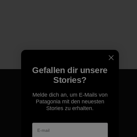
Gefallen dir unsere
Stories?
Melde dich an, um E-Mails von
Patagonia mit den neuesten
Für all unsere Produkte gilt
Stories zu erhalten.
unsere kompromisslose
Garantie.
Kompromisslose Garantie