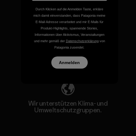
Durch Klicken auf die Anmelden Taste, erkläre
mich damit einverstanden, dass Patagonia meine
E-Mail-Adresse verarbeitet und mir E-Mails für
Produkt-Highlights, spannende Stories,
Wir übernehmen
Informationen über Aktivismus, Veranstaltungen
Verantwortung für unsere
und mehr gemäß der
Datenschutzerklärung
von
Auswirkungen.
Patagonia zusendet.
Anmelden
Unser Fußabdruck
Wir unterstützen Klima- und
Umweltschutzgruppen.
Besuche Patagonia Action Works