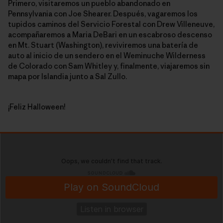
Primero, visitaremos un pueblo abandonado en
Pennsylvania con Joe Shearer. Después, vagaremos los
tupidos caminos del Servicio Forestal con Drew Villeneuve,
acompañaremos a Maria DeBari en un escabroso descenso
en Mt. Stuart (Washington), reviviremos una batería de
auto al inicio de un sendero en el Weminuche Wilderness
de Colorado con Sam Whitley y, finalmente, viajaremos sin
mapa por Islandia junto a Sal Zullo.
¡Feliz Halloween!