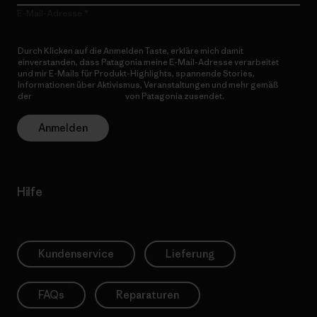
E-Mail-Adresse
Durch Klicken auf die Anmelden Taste, erkläre mich damit
einverstanden, dass Patagonia meine E-Mail-Adresse verarbeitet
und mir E-Mails für Produkt-Highlights, spannende Stories,
Informationen über Aktivismus, Veranstaltungen und mehr gemäß
der
Datenschutzerklärung
von Patagonia zusendet.
Anmelden
Hilfe
Kundenservice
Lieferung
FAQs
Reparaturen