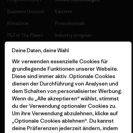
Business Unusual
Karriere
Klimaziele
Pressekontakt
1% For The Planet
Industry program
Wie wir finanzieren
Affiliate-Programm
Deine Daten, deine Wahl
Geschenkgutscheine
Patagonia Schweiz
Wir verwenden essenzielle Cookies für
Seitenverzeichnis
grundlegende Funktionen unserer Website.
Stores in deiner Nähe
Diese sind immer aktiv. Optionale Cookies
dienen der Durchführung von Analysen und
dem Schalten von personalisierter Werbung.
Wenn du „Alle akzeptieren“ wählst, stimmst
du der Verwendung optionaler Cookies zu.
© 2026 Patagonia, Inc. All Rights Reserved.
Um ihre Verwendung abzulehnen, klicke auf
„Optionale Cookies ablehnen“. Du kannst
deine Präferenzen jederzeit ändern, indem