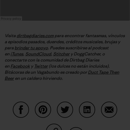
Visita
dirtbagdiaries.com
para encontrar fantasmas, vínculos
a episodios pasados, duendes, créditos musicales, brujas y
para
brindar tu apoyo
. Puedes suscribirse al podcast
en
iTunes
,
SoundCloud
,
Stitcher
y DoggCatcher, o
conectarte con la comunidad de Dirtbag Diaries
en
Facebook
y
Twitter
(los dulces no están incluidos).
Bitácoras de un Vagabundo es creado por
Duct Tape Then
Beer
en un caldero hirviendo.
Auf Facebook teilen
Auf Pinterest teilen
Auf Twitter teilen
Auf LinkedIn teilen
Auf Email