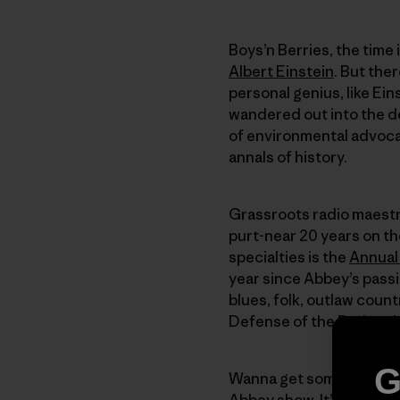
Boys’n Berries, the time 
Albert Einstein
. But the
personal genius, like Ei
wandered out into the de
of environmental advoca
annals of history.
Grassroots radio maestr
purt-near 20 years on 
specialties is the
Annual
year since Abbey’s passi
blues, folk, outlaw count
Defense of the Redneck
G
Wanna get some Ed in yo
Abbey show. It’s availabl