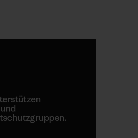
terstützen
 und
tschutzgruppen.
agonia Action Works