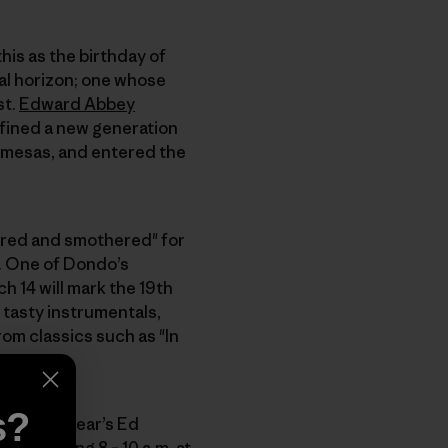
his as the birthday of
cal horizon; one whose
st.
Edward Abbey
efined a new generation
 mesas, and entered the
ered and smothered" for
. One of Dondo’s
h 14 will mark the 19th
 tasty instrumentals,
rom classics such as "In
s?
n to this year’s Ed
rday morning 8 – 10 a.m. at