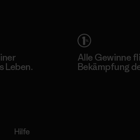
Unser Fußabdruck
iner
Alle Gewinne fl
s Leben.
Bekämpfung der
Erfahre mehr über unser En
Hilfe