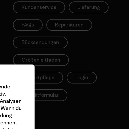
Kundenservice
Lieferung
FAQs
Reparaturen
Rücksendungen
Größenleitfaden
Produktpflege
Login
gende
iv.
Kontaktformular
 Analysen
. Wenn du
ndung
lehnen,