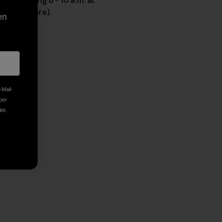
iggy picture).
en
nk teilen
cken
-Mail-
ber
et.