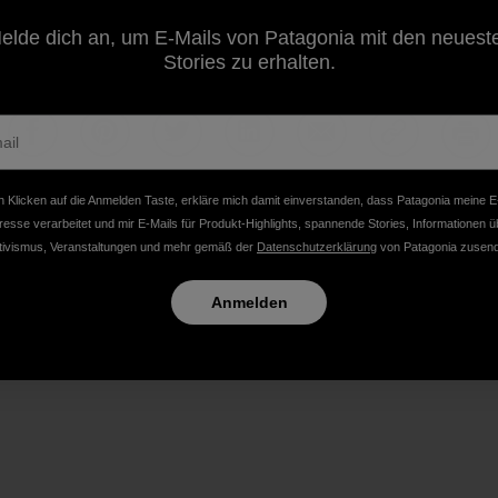
cking on the "Listen Live" button (on the right, above the p
elde dich an, um E-Mails von Patagonia mit den neuest
Stories zu erhalten.
Auf Facebook teilen
Auf Pinterest teilen
Auf Twitter teilen
Auf LinkedIn teilen
Auf Email teilen
Auf Copy Li
Dru
 Klicken auf die Anmelden Taste, erkläre mich damit einverstanden, dass Patagonia meine E
resse verarbeitet und mir E-Mails für Produkt-Highlights, spannende Stories, Informationen ü
tivismus, Veranstaltungen und mehr gemäß der
Datenschutzerklärung
von Patagonia zusend
Anmelden