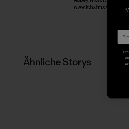
www.kthxfm.com
and cli
M
Durch
Ähnliche Storys
Ad
Ak