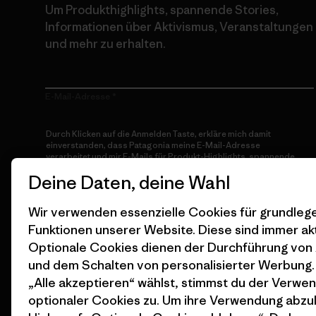
Um Produkthighlights, spannende Stories,
Informationen über Aktivismus, Veranstaltungen
und mehr zu erhalten.
E-Mail-Adresse
Durch Klicken auf die Anmelden Taste, erkläre mich damit
einverstanden, dass Patagonia meine E-Mail-Adresse
verarbeitet und mir E-Mails für Produkt-Highlights, spannende
Stories, Informationen über Aktivismus, Veranstaltungen und
Deine Daten, deine Wahl
mehr gemäß der
Datenschutzerklärung
von Patagonia zusendet.
Anmelden
Wir verwenden essenzielle Cookies für grundle
Funktionen unserer Website. Diese sind immer akt
Optionale Cookies dienen der Durchführung von
und dem Schalten von personalisierter Werbung
„Alle akzeptieren“ wählst, stimmst du der Verwe
optionaler Cookies zu. Um ihre Verwendung abzu