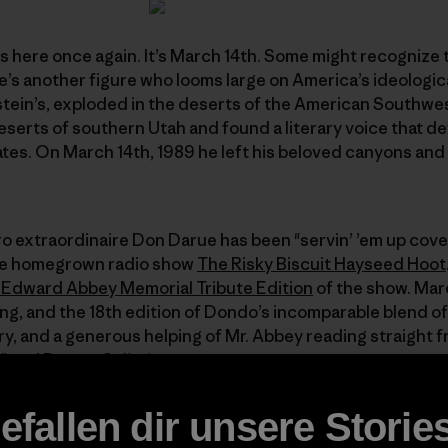
is here once again. It’s March 14th. Some might recognize t
re’s another figure who looms large on America’s ideologi
nstein’s, exploded in the deserts of the American Southwe
serts of southern Utah and found a literary voice that d
tes. On March 14th, 1989 he left his beloved canyons and
o extraordinaire Don Darue has been "servin’ ’em up cov
the homegrown radio show
The Risky Biscuit Hayseed Hoot
 Edward Abbey Memorial Tribute Edition
of the show. Marc
ng, and the 18th edition of Dondo’s incomparable blend of
ry, and a generous helping of Mr. Abbey reading straight f
" and
Desert Solitaire
.
efallen dir unsere Storie
ur head? Then sidle on up to the
Hoot Hut
and have a liste
e via podcast at the
Hoot website
, or by listening live Satu