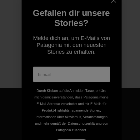
Gefallen dir unsere
Stories?
Melde dich an, um E-Mails von
Patagonia mit den neuesten
Stories zu erhalten.
Durch Klicken auf die Anmelden Taste, erkläre
mich damit einverstanden, dass Patagonia meine
E-Mail-Adresse verarbeitet und mir E-Mails für
Produkt-Highlights, spannende Stories,
Informationen über Aktivismus, Veranstaltungen
Für all unsere Produkte gilt
und mehr gemäß der
Datenschutzerklärung
von
unsere kompromisslose
Patagonia zusendet.
Garantie.