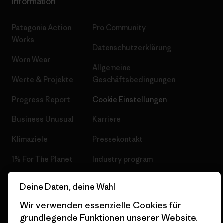
Information
Patagonia Action
Pro Community
Works
Datenschutzerklärung
Worn Wear
Allgemeine
Werte & Projekte
Geschäftsbedingungen
Progress Report
Cookie Einstellungen
Business Unusual
Karriere
Klimaziele
Pressekontakt
1% For The Planet
Industry program
Wie wir finanzieren
Affiliate-Programm
Deine Daten, deine Wahl
Geschenkgutscheine
Patagonia Schweiz
Wir verwenden essenzielle Cookies für
Seitenverzeichnis
grundlegende Funktionen unserer Website.
Stores in deiner Nähe