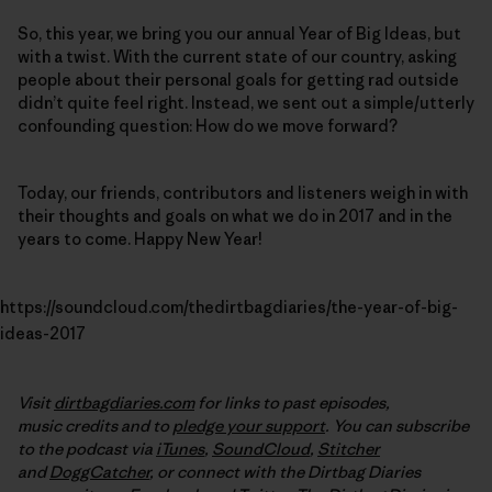
So, this year, we bring you our annual Year of Big Ideas, but
with a twist. With the current state of our country, asking
people about their personal goals for getting rad outside
didn’t quite feel right. Instead, we sent out a simple/utterly
confounding question: How do we move forward?
Today, our friends, contributors and listeners weigh in with
their thoughts and goals on what we do in 2017 and in the
years to come. Happy New Year!
https://soundcloud.com/thedirtbagdiaries/the-year-of-big-
ideas-2017
Visit
dirtbagdiaries.com
for links to past episodes,
music credits and to
pledge your support
. You can subscribe
to the podcast via
iTunes
,
SoundCloud
,
Stitcher
and
DoggCatcher
,
or connect with the Dirtbag Diaries