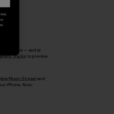
-Mail-
ber
et.
ywhere else — and at
Benefit Tracks
to preview
New Music Stream
and
our iPhone.
Note: