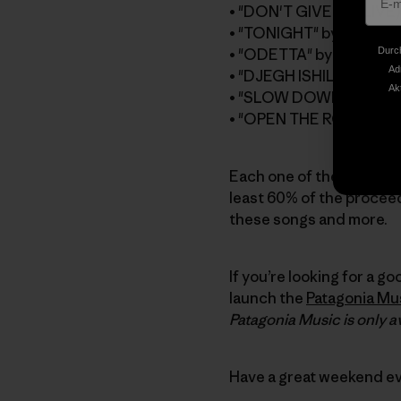
• "DON'T GIVE UP (LIVE)
• "TONIGHT" by
Sugarla
Durch
• "ODETTA" by
Joe Henr
Ad
• "DJEGH ISHILAN (LIVE)
Ak
• "SLOW DOWN" by
¡MA
• "OPEN THE ROADS" b
Each one of these songs 
least 60% of the proceed
these songs and more.
If you’re looking for a g
launch the
Patagonia Mus
Patagonia Music is only av
Have a great weekend e