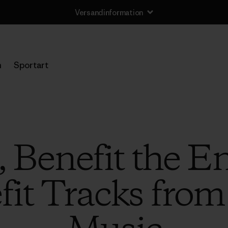
Versandinformation
n
Sportart
, Benefit the E
it Tracks from