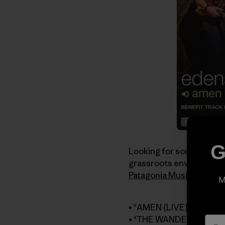
G
Looking for some good m
grassroots environmenta
Patagonia Music
:
M
• "AMEN (LIVE)" by
Eden
• "THE WANDERING (AC