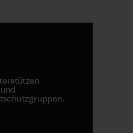
terstützen
 und
tschutzgruppen.
agonia Action Works