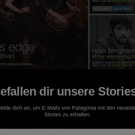
efallen dir unsere Storie
usic to enjoy over the long President’s Day weekend? Lo
l groups? You're in luck! A bunch of new Benefit Tracks 
elde dich an, um E-Mails von Patagonia mit den neuest
Stories zu erhalten.
s Edge
benefits
Urban Farming
OUSTIC)" by
Ryan Bingham
benefits
Surfrider LA