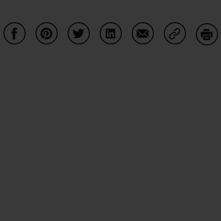
Auf Facebook teilen
Auf Pinterest teilen
Auf Twitter teilen
Auf LinkedIn teilen
Auf Email teilen
Auf Copy Li
Dru