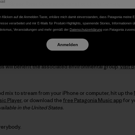
" by
Green River Ordinance
benefits
Urban Farming
nd
benefits
Surfrider LA
 Klicken auf die Anmelden Taste, erkläre mich damit einverstanden, dass Patagonia meine E
y
benefits
Friends of the Los Angeles River
resse verarbeitet und mir E-Mails für Produkt-Highlights, spannende Stories, Informationen ü
" by
Tinariwen
benefits
Nevada Wilderness Project
tivismus, Veranstaltungen und mehr gemäß der
Datenschutzerklärung
von Patagonia zusend
YDAY!
benefits
ECOMB
y
Chuck Ragan
benefits
Gulf Restoration Network
Anmelden
is exclusive to
Patagonia Music
— you won't find them an
s will benefit the associated environmental group.
Visit 
ood mix to stream from your iPhone or computer, hit up the
ic Player
, or download the
free Patagonia Music app
for y
ailable in the United States.
verybody.