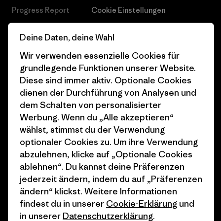
Progress Report
Cookie Einstellungen
Business Unusual
Karriere
Deine Daten, deine Wahl
Klimaziele
Pressekontakt
Wir verwenden essenzielle Cookies für
grundlegende Funktionen unserer Website.
1% For The Planet
Industry program
Diese sind immer aktiv. Optionale Cookies
Wie wir finanzieren
Affiliate-Programm
dienen der Durchführung von Analysen und
dem Schalten von personalisierter
Geschenkgutscheine
Patagonia Schweiz
Werbung. Wenn du „Alle akzeptieren“
Seitenverzeichnis
Stores in deiner Nähe
wählst, stimmst du der Verwendung
optionaler Cookies zu. Um ihre Verwendung
abzulehnen, klicke auf „Optionale Cookies
ablehnen“. Du kannst deine Präferenzen
jederzeit ändern, indem du auf „Präferenzen
ändern“ klickst. Weitere Informationen
© 2026 Patagonia, Inc. All Rights Reserved.
findest du in unserer
Cookie-Erklärung
und
in unserer
Datenschutzerklärung
.