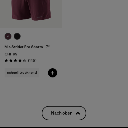
M's Strider Pro Shorts - 7"
CHF 99
Rezensionen
(145
)
Bewertung: 4.4 / 5
schnell trocknend
Nach oben