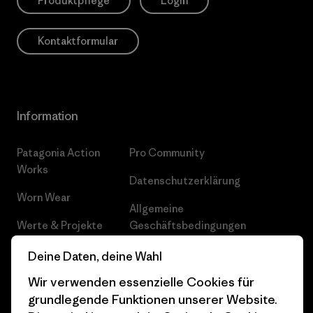
Produktpflege
Login
Kontaktformular
Information
Patagonia Action
Pro Community
Works
Datenschutzerklärung
Worn Wear
Allgemeine
Werte & Projekte
Geschäftsbedingungen
Progress Report
Cookie Einstellungen
Deine Daten, deine Wahl
Wir verwenden essenzielle Cookies für
Business Unusual
Karriere
grundlegende Funktionen unserer Website.
Klimaziele
Pressekontakt