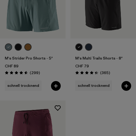
M's Strider Pro Shorts - 5"
M's Multi Trails Shorts - 8"
CHF 89
CHF 79
Rezensionen
Rezensionen
(299
)
(365
)
Bewertung: 4.5 / 5
Bewertung: 4.4 / 5
schnell trocknend
schnell trocknend