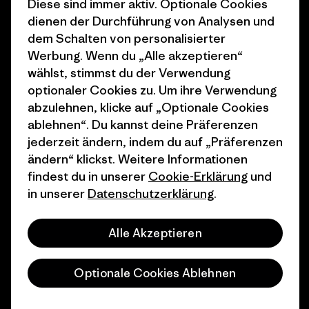
Diese sind immer aktiv. Optionale Cookies
dienen der Durchführung von Analysen und
1% For The Planet
Industry program
dem Schalten von personalisierter
Wie wir finanzieren
Affiliate-Programm
Werbung. Wenn du „Alle akzeptieren“
wählst, stimmst du der Verwendung
Geschenkgutscheine
Patagonia Schweiz
optionaler Cookies zu. Um ihre Verwendung
Seitenverzeichnis
abzulehnen, klicke auf „Optionale Cookies
Stores in deiner Nähe
ablehnen“. Du kannst deine Präferenzen
jederzeit ändern, indem du auf „Präferenzen
ändern“ klickst. Weitere Informationen
findest du in unserer
Cookie-Erklärung
und
in unserer
Datenschutzerklärung
.
© 2026 Patagonia, Inc. All Rights Reserved.
Alle Akzeptieren
Deutsch
Optionale Cookies Ablehnen