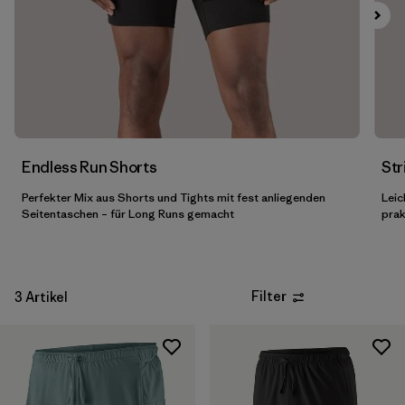
Filter by
Preis
Endless Run Shorts
Str
Perfekter Mix aus Shorts und Tights mit fest anliegenden
Leic
Seitentaschen – für Long Runs gemacht
prak
Filter
3 Artikel