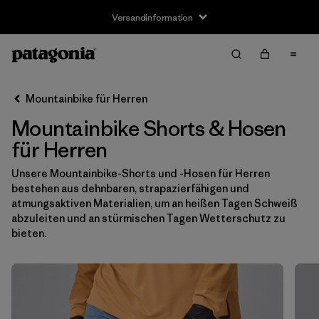
Versandinformation
Filter & Sort
Alle löschen
Sortieren nach
Mountainbike für Herren
Filter by
Größe
Mountainbike Shorts & Hosen
XS
(3)
für Herren
S
(3)
Unsere
Mountainbike-Shorts
und -Hosen für Herren
bestehen aus dehnbaren, strapazierfähigen und
M
(2)
atmungsaktiven Materialien, um an heißen Tagen Schweiß
abzuleiten und an stürmischen Tagen Wetterschutz zu
L
(2)
bieten.
XL
(1)
XXL
(4)