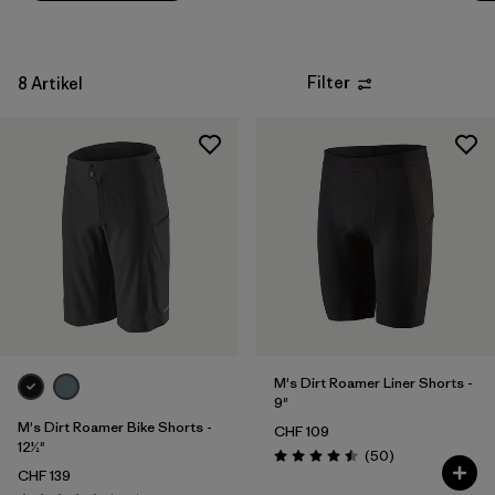
Wetter
Filter
8 Artikel
M's Dirt Roamer Liner Shorts -
9"
M's Dirt Roamer Bike Shorts -
CHF 109
12½"
Rezensionen
(50
)
Bewertung: 4.5 / 5
CHF 139