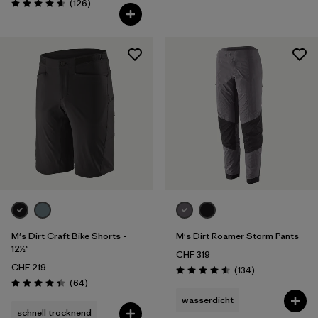
Rezensionen
(126
)
Bewertung: 4.6 / 5
M's Dirt Craft Bike Shorts -
M's Dirt Roamer Storm Pants
12½"
CHF 319
CHF 219
Rezensionen
(134
)
Bewertung: 4.5 / 5
Rezensionen
(64
)
Bewertung: 4.3 / 5
wasserdicht
schnell trocknend