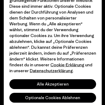
grundlegende Funktionen unserer Website.
Klimaziele
Pressekontakt
Diese sind immer aktiv. Optionale Cookies
dienen der Durchführung von Analysen und
1% For The Planet
Industry program
dem Schalten von personalisierter
Wie wir finanzieren
Affiliate-Programm
Werbung. Wenn du „Alle akzeptieren“
wählst, stimmst du der Verwendung
Geschenkgutscheine
Patagonia Schweiz
optionaler Cookies zu. Um ihre Verwendung
Seitenverzeichnis
abzulehnen, klicke auf „Optionale Cookies
Stores in deiner Nähe
ablehnen“. Du kannst deine Präferenzen
jederzeit ändern, indem du auf „Präferenzen
ändern“ klickst. Weitere Informationen
findest du in unserer
Cookie-Erklärung
und
in unserer
Datenschutzerklärung
.
© 2026 Patagonia, Inc. All Rights Reserved.
Alle Akzeptieren
Deutsch
Optionale Cookies Ablehnen