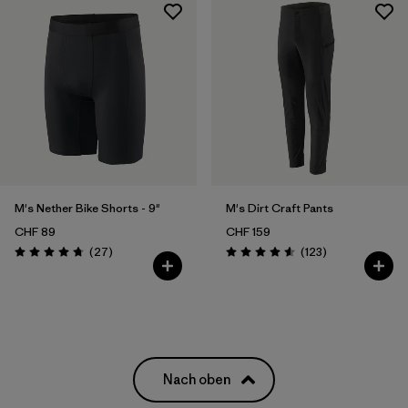
M's Nether Bike Shorts - 9"
M's Dirt Craft Pants
CHF 89
CHF 159
Rezensionen
Rezensionen
(27
)
(123
)
Bewertung: 4.8 / 5
Bewertung: 4.6 / 5
Nach oben