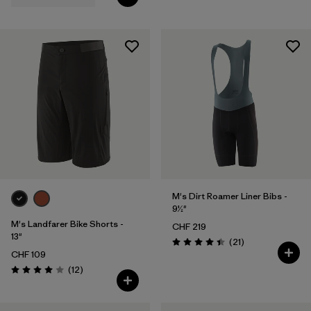
M's Dirt Roamer Liner Bibs -
9½"
M's Landfarer Bike Shorts -
CHF 219
13"
Rezensionen
(21
)
Bewertung: 4.4 / 5
CHF 109
Rezensionen
(12
)
Bewertung: 4.0 / 5