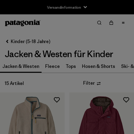
Versandinformation
Filter & Sort
Alle löschen
Sortieren nach
Kinder (5-18 Jahre)
Filter by
Größe
Jacken & Westen für Kinder
XS
(14)
Jacken & Westen
Fleece
Tops
Hosen & Shorts
Ski- 
S
(14)
Filter
15 Artikel
M
(15)
L
(14)
XL
(14)
XXL
(9)