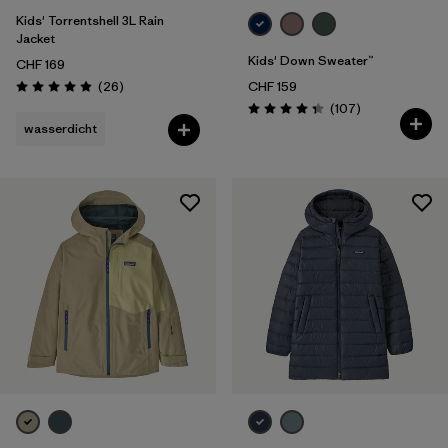
Kids' Torrentshell 3L Rain
Jacket
Kids' Down Sweater™
CHF 169
Rezensionen
(26
)
CHF 159
Bewertung: 4.9 / 5
Rezensionen
(107
)
Bewertung: 4.3 / 5
wasserdicht