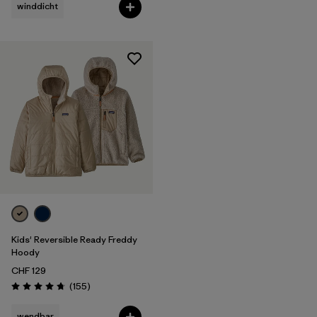
winddicht
Kids' Reversible Ready Freddy
Hoody
CHF 129
Rezensionen
(155
)
Bewertung: 4.7 / 5
wendbar