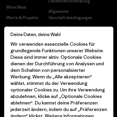
Datenschutzerklärung
Worn Wear
Allgemeine
Werte & Projekte
Geschäftsbedingungen
Progress Report
Cookie Einstellungen
Deine Daten, deine Wahl
Business Unusual
Karriere
Wir verwenden essenzielle Cookies für
Klimaziele
Pressekontakt
grundlegende Funktionen unserer Website.
Diese sind immer aktiv. Optionale Cookies
1% For The Planet
Industry program
dienen der Durchführung von Analysen und
dem Schalten von personalisierter
Wie wir finanzieren
Affiliate-Programm
Werbung. Wenn du „Alle akzeptieren“
Geschenkgutscheine
Patagonia Schweiz
wählst, stimmst du der Verwendung
Seitenverzeichnis
optionaler Cookies zu. Um ihre Verwendung
Stores in deiner Nähe
abzulehnen, klicke auf „Optionale Cookies
ablehnen“. Du kannst deine Präferenzen
jederzeit ändern, indem du auf „Präferenzen
ändern“ klickst. Weitere Informationen