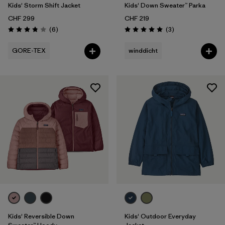
Kids' Storm Shift Jacket
Kids' Down Sweater™ Parka
CHF 299
CHF 219
Rezensionen
Rezensionen
(6
)
(3
)
Bewertung: 3.8 / 5
Bewertung: 5.0 / 5
GORE-TEX
winddicht
Kids' Reversible Down
Kids' Outdoor Everyday