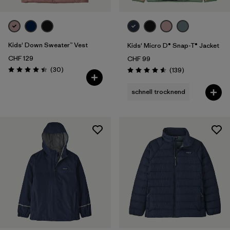
Kids' Down Sweater™ Vest
Kids' Micro D® Snap-T® Jacket
CHF 129
CHF 99
Rezensionen
(30
)
Rezensionen
(139
)
Bewertung: 4.4 / 5
Bewertung: 4.6 / 5
schnell trocknend