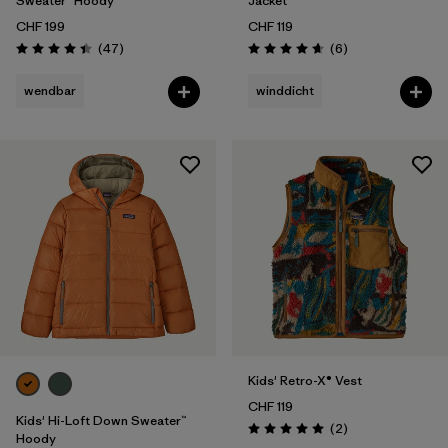
Sweater™ Hoody
Jacket
CHF 199
CHF 119
Rezensionen
Rezensionen
(47
)
(6
)
Bewertung: 4.4 / 5
Bewertung: 4.7 / 5
wendbar
winddicht
Kids' Retro-X® Vest
CHF 119
Kids' Hi-Loft Down Sweater™
Rezensionen
(2
)
Bewertung: 5.0 / 5
Hoody