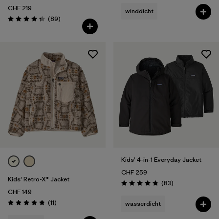
CHF 219
winddicht
Rezensionen
(89
)
Bewertung: 4.4 / 5
Kids' 4-in-1 Everyday Jacket
CHF 259
Kids' Retro-X® Jacket
Rezensionen
(83
)
Bewertung: 4.8 / 5
CHF 149
Rezensionen
(11
)
wasserdicht
Bewertung: 4.8 / 5