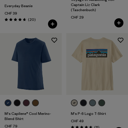
Captain Liz Clark
Everyday Beanie
(Taschenbuch)
CHF 39
CHF 29
Rezensionen
(20
)
Bewertung: 4.7 / 5
M's Capilene® Cool Merino-
M's P-6 Logo T-Shirt
Blend Shirt
CHF 49
CHF 79
Rezensionen
(11
)