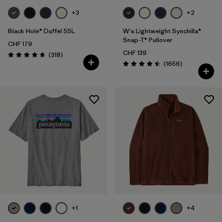
+3
+2
Black Hole® Duffel 55L
W's Lightweight Synchilla®
Snap-T® Pullover
CHF 179
CHF 139
Rezensionen
(318
)
Bewertung: 4.7 / 5
Rezensionen
(1656
)
Bewertung: 4.5 / 5
+1
+4