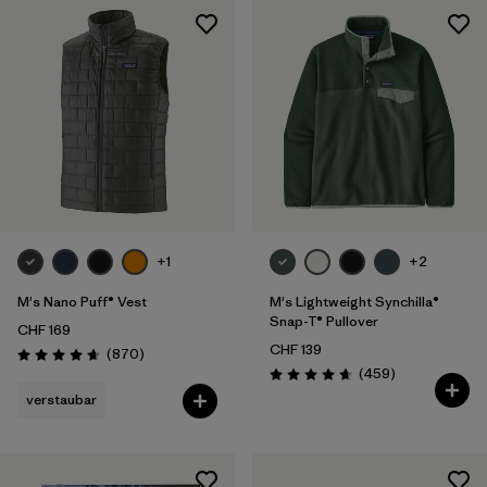
+1
+2
M's Nano Puff® Vest
M's Lightweight Synchilla®
Snap-T® Pullover
CHF 169
CHF 139
Rezensionen
(870
)
Bewertung: 4.7 / 5
Rezensionen
(459
)
Bewertung: 4.7 / 5
verstaubar