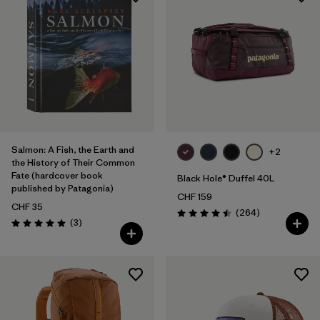
Salmon: A Fish, the Earth and
+2
the History of Their Common
Fate (hardcover book
Black Hole® Duffel 40L
published by Patagonia)
CHF 159
CHF 35
Rezensionen
(264
)
Bewertung: 4.5 / 5
Rezensionen
(3
)
Bewertung: 5.0 / 5