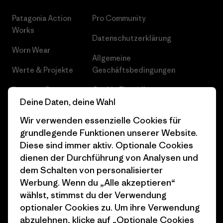
Patagonia Action
Pro Community
Works
Datenschutzerklärung
Worn Wear
Allgemeine
Werte & Projekte
Geschäftsbedingungen
Progress Report
Cookie Einstellungen
Deine Daten, deine Wahl
Business Unusual
Karriere
Wir verwenden essenzielle Cookies für
Klimaziele
Pressekontakt
grundlegende Funktionen unserer Website.
Diese sind immer aktiv. Optionale Cookies
1% For The Planet
Industry program
dienen der Durchführung von Analysen und
dem Schalten von personalisierter
Wie wir finanzieren
Affiliate-Programm
Werbung. Wenn du „Alle akzeptieren“
Geschenkgutscheine
Patagonia Schweiz
wählst, stimmst du der Verwendung
Seitenverzeichnis
optionaler Cookies zu. Um ihre Verwendung
Stores in deiner Nähe
abzulehnen, klicke auf „Optionale Cookies