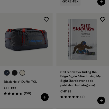
GORE-TEX
Still Sideways: Riding the
Edge Again After Losing My
Sight (hardcover book
Black Hole® Duffel 70L
published by Patagonia)
CHF 199
CHF 29
Rezensionen
(156
)
Bewertung: 4.6 / 5
Rezensionen
(4
)
Bewertung: 5.0 / 5