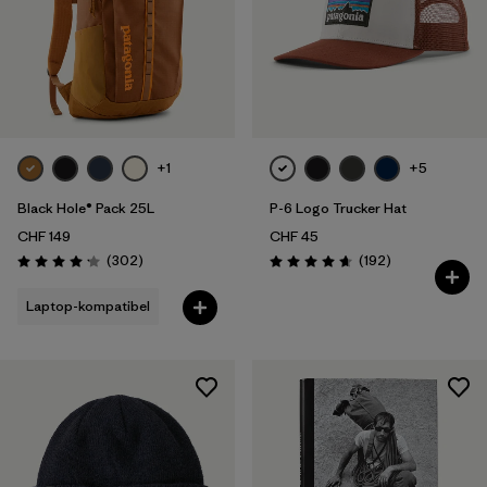
+1
+5
Black Hole® Pack 25L
P-6 Logo Trucker Hat
CHF 149
CHF 45
Rezensionen
Rezensionen
(302
)
(192
)
Bewertung: 4.2 / 5
Bewertung: 4.7 / 5
Laptop-kompatibel