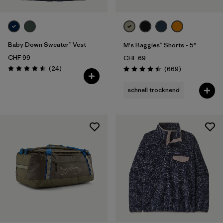
Baby Down Sweater™ Vest
M's Baggies™ Shorts - 5"
CHF 99
CHF 69
Rezensionen
(24
)
Rezensionen
(669
)
Bewertung: 4.5 / 5
Bewertung: 4.4 / 5
schnell trocknend