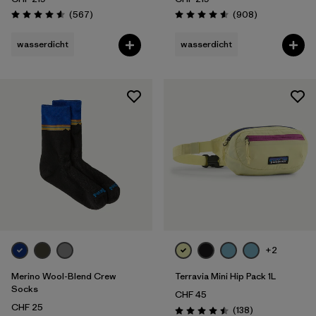
Rezensionen
Rezensionen
(567
)
(908
)
Bewertung: 4.6 / 5
Bewertung: 4.6 / 5
wasserdicht
wasserdicht
+2
Merino Wool-Blend Crew
Terravia Mini Hip Pack 1L
Socks
CHF 45
CHF 25
Rezensionen
(138
)
Bewertung: 4.5 / 5