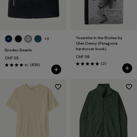
Yosemite In the Sixties by
+3
Glen Denny (Patagonia
hardcover book)
Brodeo Beanie
CHF 59
CHF 55
Rezensionen
(2
)
Rezensionen
(439
)
Bewertung: 5.0 / 5
Bewertung: 4.3 / 5