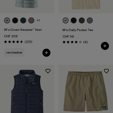
+1
W's Down Sweater™ Vest
M's Daily Pocket Tee
CHF 209
CHF 59
Rezensionen
(221
)
Rezensionen
(4
)
Bewertung: 4.6 / 5
Bewertung: 4.0 / 5
verstaubar