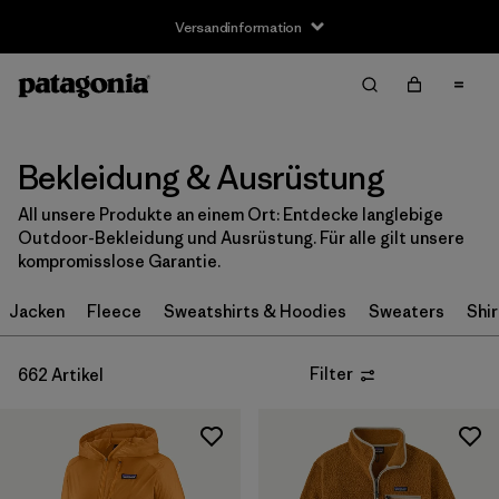
Versandinformation
Filter & Sort
Alle löschen
Sortieren nach
Filter by
Größe
Bekleidung & Ausrüstung
All unsere Produkte an einem Ort: Entdecke langlebige
Neugeborenes
(3)
Outdoor-Bekleidung und Ausrüstung. Für alle gilt unsere
kompromisslose Garantie.
0-3m
(6)
Jacken
Fleece
Sweatshirts & Hoodies
Sweaters
Shir
3-6m
(28)
6-12m
(28)
Filter
662 Artikel
12-18m
(24)
12-24m
(5)