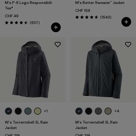
M's P-6 Logo Responsibili-
M's Better Sweater™ Jacket
Tee®
CHF 159
CHF 49
Rezensionen
(1543
)
Bewertung: 4.6 / 5
Rezensionen
(637
)
Bewertung: 4.5 / 5
+1
+4
W's Torrentshell 3L Rain
M's Torrentshell 3L Rain
Jacket
Jacket
CHF 219
CHF 219