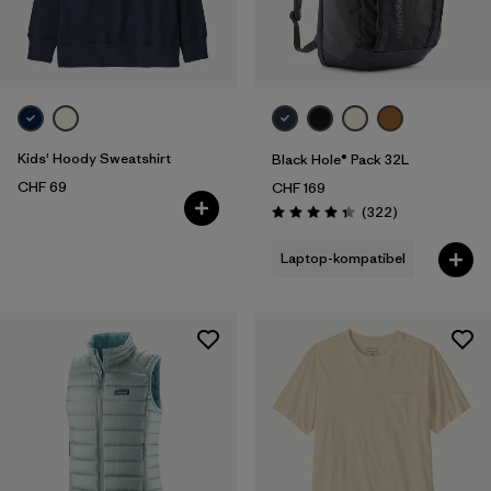
Kids' Hoody Sweatshirt
Black Hole® Pack 32L
CHF 69
CHF 169
Rezensionen
(322
)
Bewertung: 4.4 / 5
Laptop-kompatibel