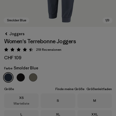
Joggers
Women's Terrebonne Joggers
219
Rezensionen
Bewertung: 4.5 / 5
CHF 109
Smolder Blue
Farbe
Smolder Blue
Größe
Finde meine Größe
Größenleitfaden
Größe
XS
Größe
Größe
S
M
Warteliste
Größe
Größe
Größe
L
XL
XXL