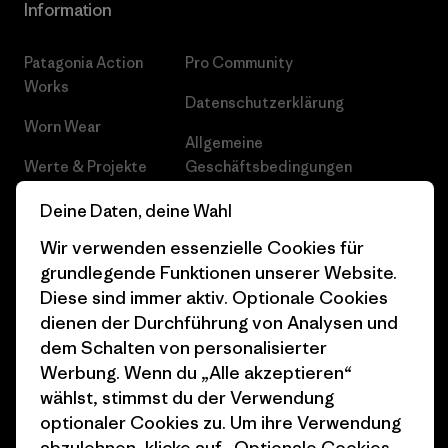
Information
Patagonia Action
Pro Community
Works
Datenschutzerklärung
Worn Wear
Allgemeine
Werte & Projekte
Geschäftsbedingungen
Progress Report
Cookie Einstellungen
Deine Daten, deine Wahl
Wir verwenden essenzielle Cookies für
Business Unusual
Karriere
grundlegende Funktionen unserer Website.
Klimaziele
Pressekontakt
Diese sind immer aktiv. Optionale Cookies
dienen der Durchführung von Analysen und
1% For The Planet
Industry program
dem Schalten von personalisierter
Wie wir finanzieren
Affiliate-Programm
Werbung. Wenn du „Alle akzeptieren“
wählst, stimmst du der Verwendung
Geschenkgutscheine
Patagonia Schweiz
optionaler Cookies zu. Um ihre Verwendung
Seitenverzeichnis
abzulehnen, klicke auf „Optionale Cookies
Stores in deiner Nähe