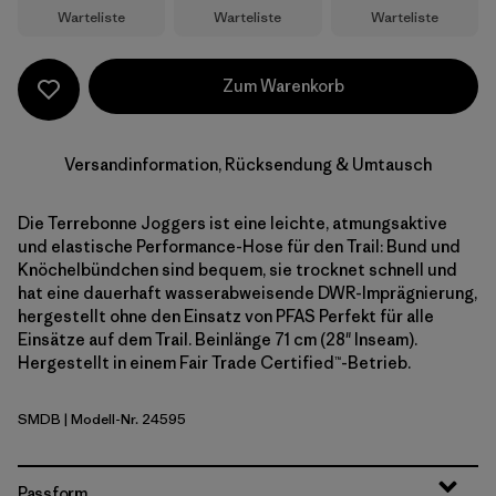
Warteliste
Warteliste
Warteliste
Zum Warenkorb
Versandinformation, Rücksendung & Umtausch
Die Terrebonne Joggers ist eine leichte, atmungsaktive
und elastische Performance-Hose für den Trail: Bund und
Knöchelbündchen sind bequem, sie trocknet schnell und
hat eine dauerhaft wasserabweisende DWR-Imprägnierung,
hergestellt ohne den Einsatz von PFAS Perfekt für alle
Einsätze auf dem Trail. Beinlänge 71 cm (28" Inseam).
Hergestellt in einem Fair Trade Certified™-Betrieb.
SMDB
| Modell-Nr. 24595
Smolder Blue
Passform