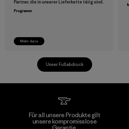
Partner, die in unserer Lieferkette tätig sind.
M
Programm
Mehr dazu
Unser Fußabdruck
Singtex Industrial
Für all unsere Produkte gilt
unsere kompromisslose
Material-supplier
F
Garantie.