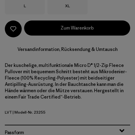
Größe
Größe
L
XL
Zum Warenkorb
Versandinformation, Rücksendung & Umtausch
Der kuschelige, multifunktionale Micro D® 1/2-Zip Fleece
Pullover mit bequemem Schnitt besteht aus Mikrodenier-
Fleece (100% Recycling-Polyester) mit beidseitiger
Antipilling-Ausrüstung. In der Bauchtasche kann man die
Hände wärmen oder die Mütze verstauen. Hergestellt in
einem Fair Trade Certified™-Betrieb.
LVT
| Modell-Nr. 23255
Light Violet
Passform