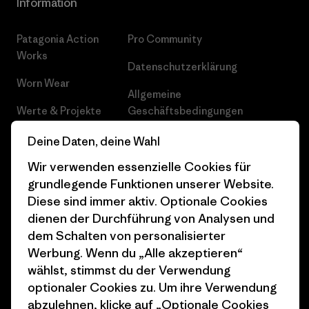
Information
Patagonia Action
Pro Community
Works
Datenschutzerklärung
Worn Wear
Allgemeine
Werte & Projekte
Geschäftsbedingungen
Progress Report
Cookie Einstellungen
Deine Daten, deine Wahl
Wir verwenden essenzielle Cookies für
Business Unusual
Karriere
grundlegende Funktionen unserer Website.
Klimaziele
Pressekontakt
Diese sind immer aktiv. Optionale Cookies
dienen der Durchführung von Analysen und
1% For The Planet
Industry program
dem Schalten von personalisierter
Wie wir finanzieren
Affiliate-Programm
Werbung. Wenn du „Alle akzeptieren“
wählst, stimmst du der Verwendung
Geschenkgutscheine
Patagonia Schweiz
optionaler Cookies zu. Um ihre Verwendung
Seitenverzeichnis
abzulehnen, klicke auf „Optionale Cookies
Stores in deiner Nähe