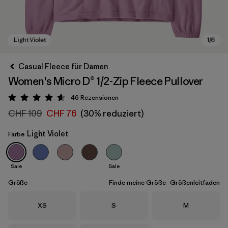
Casual Fleece für Damen
Women's Micro D® 1/2-Zip Fleece Pullover
46
Rezensionen
Bewertung: 4.6 / 5
CHF 109
CHF 76
(30% reduziert)
Light Violet
Farbe
Light Violet
Sale
Sale
Größe
Finde meine Größe
Größenleitfaden
Größe
Größe
Größe
XS
S
M